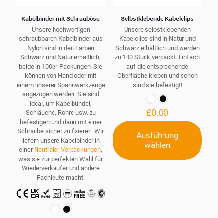
Kabelbinder mit Schrauböse
Selbstklebende Kabelclips
Unsere hochwertigen
Unsere selbstklebenden
schraubbaren Kabelbinder aus
Kabelclips sind in Natur und
Nylon sind in den Farben
Schwarz erhältlich und werden
Schwarz und Natur erhältlich,
zu 100 Stück verpackt. Einfach
beide in 100er-Packungen. Sie
auf die entsprechende
können von Hand oder mit
Oberfläche kleben und schon
einem unserer Spannwerkzeuge
sind sie befestigt!
angezogen werden. Sie sind
ideal, um Kabelbündel,
£
0.00
Schläuche, Rohre usw. zu
befestigen und dann mit einer
Schraube sicher zu fixieren. Wir
Ausführung
liefern unsere Kabelbinder in
wählen
Dieses
einer
Neutraler Verpackungen
,
Produkt
was sie zur perfekten Wahl für
weist
Wiederverkäufer und andere
mehrere
Fachleute macht.
Varianten
auf.
Die
Optionen
können