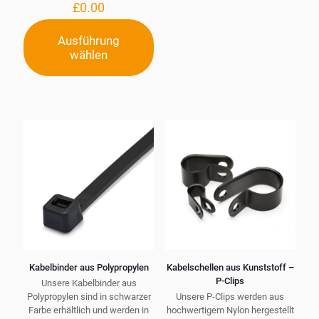
£
0.00
auf
der
Ausführung
Produktseite
wählen
Dieses
gewählt
Produkt
werden
weist
mehrere
Varianten
auf.
Die
Optionen
können
auf
der
Produktseite
gewählt
werden
Kabelbinder aus Polypropylen
Kabelschellen aus Kunststoff –
P-Clips
Unsere Kabelbinder aus
Polypropylen sind in schwarzer
Unsere P-Clips werden aus
Farbe erhältlich und werden in
hochwertigem Nylon hergestellt