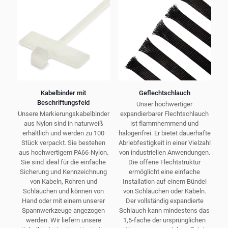
Optionen
werden
können
auf
der
Produktseite
gewählt
werden
Kabelbinder mit
Geflechtschlauch
Beschriftungsfeld
Unser hochwertiger
Unsere Markierungskabelbinder
expandierbarer Flechtschlauch
aus Nylon sind in naturweiß
ist flammhemmend und
erhältlich und werden zu 100
halogenfrei. Er bietet dauerhafte
Stück verpackt. Sie bestehen
Abriebfestigkeit in einer Vielzahl
aus hochwertigem PA66-Nylon.
von industriellen Anwendungen.
Sie sind ideal für die einfache
Die offene Flechtstruktur
Sicherung und Kennzeichnung
ermöglicht eine einfache
von Kabeln, Rohren und
Installation auf einem Bündel
Schläuchen und können von
von Schläuchen oder Kabeln.
Hand oder mit einem unserer
Der vollständig expandierte
Spannwerkzeuge angezogen
Schlauch kann mindestens das
werden. Wir liefern unsere
1,5-fache der ursprünglichen