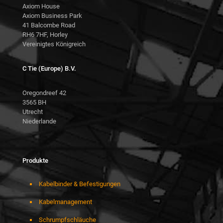
Axiom House
Axiom Business Park
41 Balcombe Road
RH6 7HF, Horley
Vereinigtes Königreich
C Tie (Europe) B.V.
Oregondreef 42
3565 BH
Utrecht
Niederlande
Produkte
Kabelbinder & Befestigungen
Kabelmanagement
Schrumpfschläuche