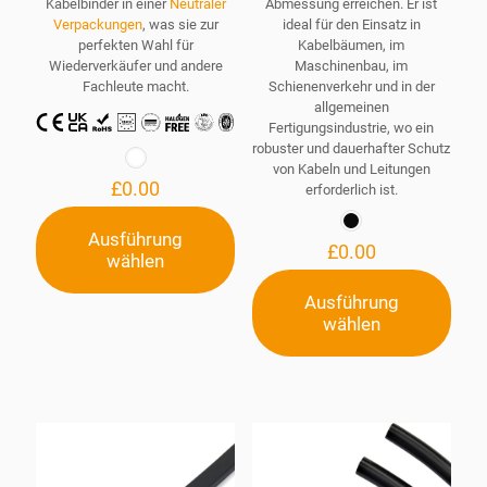
Kabelbinder in einer
Neutraler
Abmessung erreichen. Er ist
Verpackungen
, was sie zur
ideal für den Einsatz in
perfekten Wahl für
Kabelbäumen, im
Wiederverkäufer und andere
Maschinenbau, im
Fachleute macht.
Schienenverkehr und in der
allgemeinen
Fertigungsindustrie, wo ein
robuster und dauerhafter Schutz
von Kabeln und Leitungen
£
0.00
erforderlich ist.
Ausführung
£
0.00
wählen
Dieses
Produkt
Ausführung
weist
mehrere
wählen
Dieses
Varianten
Produkt
auf.
weist
Die
mehrere
Optionen
Varianten
können
auf.
auf
Die
der
Optionen
Produktseite
können