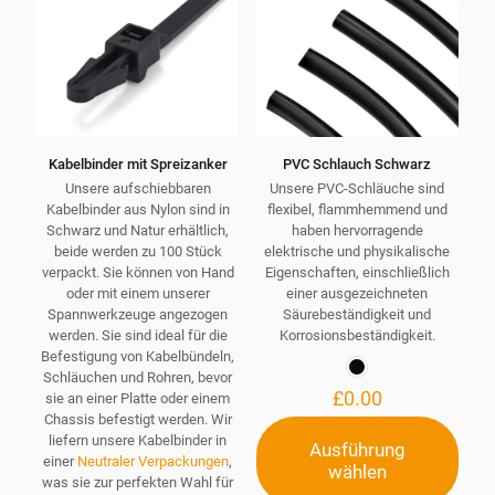
gewählt
auf
werden
der
Produktseite
gewählt
werden
Kabelbinder mit Spreizanker
PVC Schlauch Schwarz
Unsere aufschiebbaren
Unsere PVC-Schläuche sind
Kabelbinder aus Nylon sind in
flexibel, flammhemmend und
Schwarz und Natur erhältlich,
haben hervorragende
beide werden zu 100 Stück
elektrische und physikalische
verpackt. Sie können von Hand
Eigenschaften, einschließlich
oder mit einem unserer
einer ausgezeichneten
Spannwerkzeuge angezogen
Säurebeständigkeit und
werden. Sie sind ideal für die
Korrosionsbeständigkeit.
Befestigung von Kabelbündeln,
Schläuchen und Rohren, bevor
£
0.00
sie an einer Platte oder einem
Chassis befestigt werden. Wir
liefern unsere Kabelbinder in
Ausführung
einer
Neutraler Verpackungen
,
wählen
Dieses
was sie zur perfekten Wahl für
Produkt