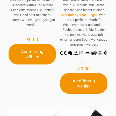
was sie zur perfekten Wahl für
Lebensdauer im Außenbereich
Wiederverkäufer und andere
von 7–8 Jahren*. Wir liefern
Fachleute macht. Sie können
unsere Kabelbinder in einer
von Hand oder mit einem
Neutraler Verpackungen
, was
unserer Werkzeuge angezogen
sie zur perfekten Wahl für
werden.
Wiederverkäufer und andere
Fachleute macht. Die Bänder
können von Hand oder mit
£
0.00
einem unserer Spannwerkzeuge
angezogen werden.
Ausführung
wählen
Dieses
Produkt
weist
£
0.00
mehrere
Varianten
Ausführung
auf.
wählen
Dieses
Die
Produkt
Optionen
weist
können
mehrere
auf
Varianten
der
auf.
Produktseite
Die
gewählt