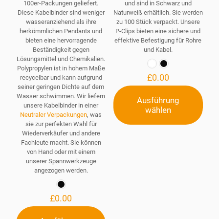
100er-Packungen geliefert.
und sind in Schwarz und
Diese Kabelbinder sind weniger
Naturweiß erhältlich. Sie werden
wasseranziehend als ihre
zu 100 Stück verpackt. Unsere
herkömmlichen Pendants und
P-Clips bieten eine sichere und
bieten eine hervorragende
effektive Befestigung für Rohre
Beständigkeit gegen
und Kabel.
Lösungsmittel und Chemikalien.
Polypropylen ist in hohem Maße
£
0.00
recycelbar und kann aufgrund
seiner geringen Dichte auf dem
Wasser schwimmen. Wir liefern
Ausführung
unsere Kabelbinder in einer
wählen
Dieses
Neutraler Verpackungen
, was
Produkt
sie zur perfekten Wahl für
weist
Wiederverkäufer und andere
mehrere
Fachleute macht. Sie können
Varianten
von Hand oder mit einem
auf.
unserer Spannwerkzeuge
Die
angezogen werden.
Optionen
können
auf
£
0.00
der
Produktseite