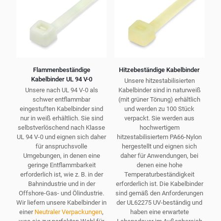
auf
der
Produktseite
gewählt
werden
Flammenbeständige
Hitzebeständige Kabelbinder
Kabelbinder UL 94 V-0
Unsere hitzestabilisierten
Unsere nach UL 94 V-0 als
Kabelbinder sind in naturweiß
schwer entflammbar
(mit grüner Tönung) erhältlich
eingestuften Kabelbinder sind
und werden zu 100 Stück
nur in weiß erhältlich. Sie sind
verpackt. Sie werden aus
selbstverlöschend nach Klasse
hochwertigem
UL 94 V-0 und eignen sich daher
hitzestabilisiertem PA66-Nylon
für anspruchsvolle
hergestellt und eignen sich
Umgebungen, in denen eine
daher für Anwendungen, bei
geringe Entflammbarkeit
denen eine hohe
erforderlich ist, wie z. B. in der
Temperaturbeständigkeit
Bahnindustrie und in der
erforderlich ist. Die Kabelbinder
Offshore-Gas- und Ölindustrie.
sind gemäß den Anforderungen
Wir liefern unsere Kabelbinder in
der UL62275 UV-beständig und
einer
Neutraler Verpackungen
,
haben eine erwartete