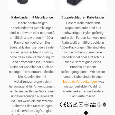
Kabelbinder mit Metallzunge
Doppelschlaufen Kabelbinder
Unsere hochwertigen
Unsere Kabelbinder mit
Kabelbinder mit Metallzungen
Doppelschlaufe sind aus
sind in schwarz oder naturweiß
hochwertigem Nylon gefertigt
erhältlich und werden in 100er-
und in den Farben Schwarz und
Packungen geliefert. Der
Naturweiß erhältlich, beide in
Edelstahlzahn fixiert den Binder
100er-Packungen. Sie sind ideal
in der gewünschten Position,
für die Sicherung mehrerer
ohne dass eine Verzahnung im
Kabelbündel oder einfach nur
Band erforderlich ist. Dadurch
für die Befestigung eines
bleibt der Kabelbinder auch bei
Bündels an einem
niedrigen Temperaturen flexibel.
Befestigungspunkt. Wir liefern
Die Kabelbinder mit
unsere Kabelbinder in einer
Metallzungen eignen sich
Neutraler Verpackungen
, was
hervorragend für Anwendungen,
sie zur perfekten Wahl für
bei denen der Binder Vibrationen
Wiederverkäufer und andere
und Bewegungen ausgesetzt
Fachleute macht.
ist, und wenn die zusätzliche
Sicherheit des Metallzungen
und die erhöhte Zugfestigkeit