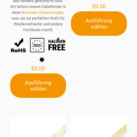
des Binders gewünscht sind.
£
0.00
Wir liefern unsere Kabelbinder in
einer
Neutraler Verpackungen
,
was sie zur perfekten Wahl für
Ausführung
Wiederverkäufer und andere
wählen
Dieses
Fachleute macht.
Produkt
weist
mehrere
Varianten
auf.
Die
Optionen
£
0.00
können
auf
Ausführung
der
wählen
Dieses
Produktseite
Produkt
gewählt
weist
werden
mehrere
Varianten
auf.
Die
Optionen
können