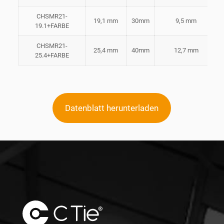
CHSMR21-
19,1 mm
30mm
9,5 mm
19.1+FARBE
CHSMR21-
25,4 mm
40mm
12,7 mm
25.4+FARBE
Datenblatt herunterladen