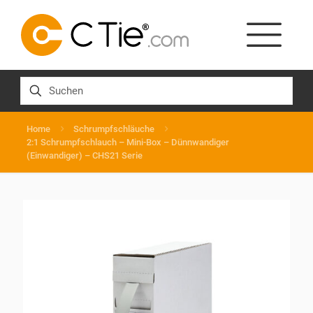
Home
Schrumpfschläuche
2:1 Schrumpfschlauch – Mini-Box – Dünnwandiger
(Einwandiger) – CHS21 Serie