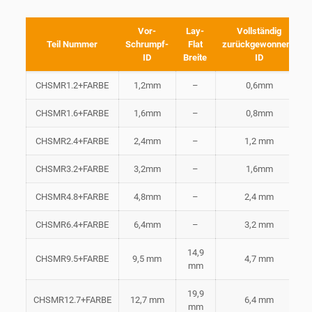
Vor-
Lay-
Vollständig
Teil Nummer
Schrumpf-
Flat
zurückgewonnene
ID
Breite
ID
CHSMR1.2+FARBE
1,2mm
–
0,6mm
CHSMR1.6+FARBE
1,6mm
–
0,8mm
CHSMR2.4+FARBE
2,4mm
–
1,2 mm
CHSMR3.2+FARBE
3,2mm
–
1,6mm
CHSMR4.8+FARBE
4,8mm
–
2,4 mm
CHSMR6.4+FARBE
6,4mm
–
3,2 mm
14,9
CHSMR9.5+FARBE
9,5 mm
4,7 mm
mm
19,9
CHSMR12.7+FARBE
12,7 mm
6,4 mm
mm