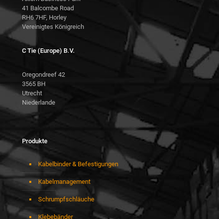
41 Balcombe Road
RH6 7HF, Horley
Vereinigtes Königreich
C Tie (Europe) B.V.
Oregondreef 42
3565 BH
Utrecht
Niederlande
Produkte
Kabelbinder & Befestigungen
Kabelmanagement
Schrumpfschläuche
Klebebänder