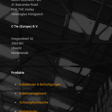
41 Balcombe Road
RH6 7HF, Horley
Vereinigtes Königreich
C Tie (Europe) B.V.
Oregondreef 42
3565 BH
Utrecht
Niederlande
Produkte
Kabelbinder & Befestigungen
Kabelmanagement
Schrumpfschläuche
Klebebänder