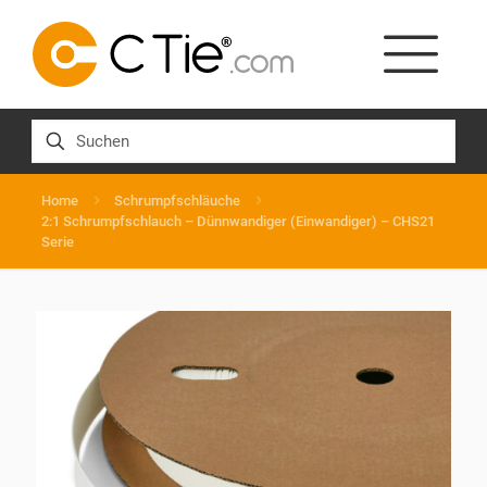
Home
Schrumpfschläuche
2:1 Schrumpfschlauch – Dünnwandiger (Einwandiger) – CHS21
Serie