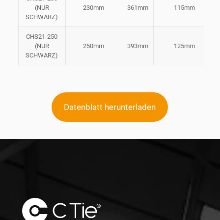
(NUR
230mm
361mm
115mm
SCHWARZ)
CHS21-250
(NUR
250mm
393mm
125mm
SCHWARZ)
Datenblatt herunterladen