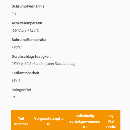
Schrumpfverhältnis
3:1
Arbeitstemperatur
-55°C bis +125°C
Schrumpftemperatur
+90°C
Durchschlagsfestigkeit
2500 V, 60 Sekunden, kein Durchschlag
Entflammbarkeit
VW-1
Halogenfrei
Ja
Vollständig
Lay-
Teil
Vorgeschrumpfte
zurückgewonnene
Flat
Far
Nummer
ID
ID
Breite