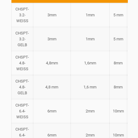
CHSPT-
3.2-
3mm
1mm
5 mm
Wei
WEISS
CHSPT-
3.2-
3mm
1mm
5 mm
Gel
GELB
CHSPT-
4.8-
4,8mm
1,6mm
8mm
Wei
WEISS
CHSPT-
4.8-
4,8 mm
1,6 mm
8mm
Gel
GELB
CHSPT-
6.4-
6mm
2mm
10mm
Wei
WEISS
CHSPT-
6.4-
6mm
2mm
10mm
Gel