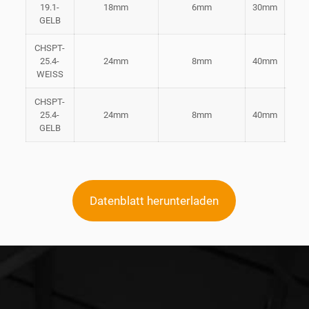
19.1-
18mm
6mm
30mm
Gel
GELB
CHSPT-
25.4-
24mm
8mm
40mm
Wei
WEISS
CHSPT-
25.4-
24mm
8mm
40mm
Gel
GELB
Datenblatt herunterladen