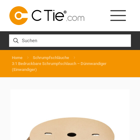
Home
Schrumpfschläuche
3:1 Bedruckbare Schrumpfschlauch – Dünnwandiger
(Einwandiger)