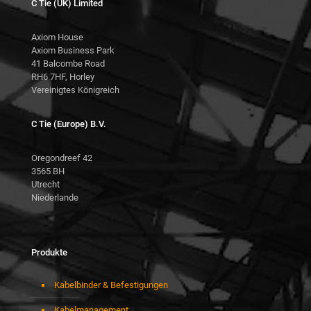
C Tie (UK) Limited
Axiom House
Axiom Business Park
41 Balcombe Road
RH6 7HF, Horley
Vereinigtes Königreich
C Tie (Europe) B.V.
Oregondreef 42
3565 BH
Utrecht
Niederlande
Produkte
Kabelbinder & Befestigungen
Kabelmanagement