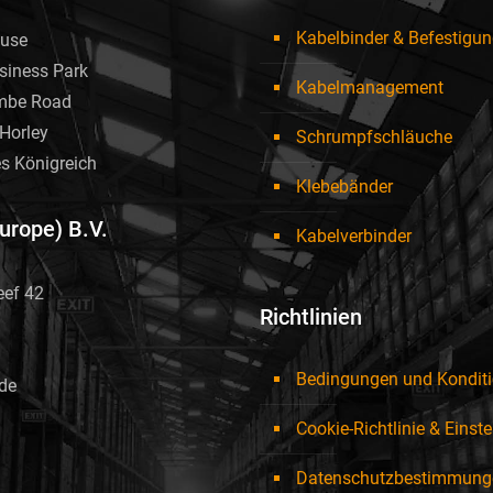
Kabelbinder & Befestigu
use
siness Park
Kabelmanagement
mbe Road
Horley
Schrumpfschläuche
es Königreich
Klebebänder
Europe) B.V.
Kabelverbinder
eef 42
Richtlinien
Bedingungen und Kondit
de
Cookie-Richtlinie & Einst
Datenschutzbestimmung