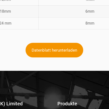
18mm
6mm
24 mm
8mm
Datenblatt herunterladen
UK) Limited
Produkte