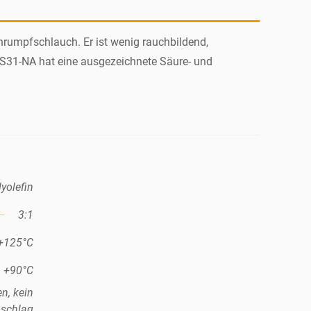
hrumpfschlauch. Er ist wenig rauchbildend,
HS31-NA hat eine ausgezeichnete Säure- und
yolefin
3:1
 +125°C
+90°C
n, kein
schlag