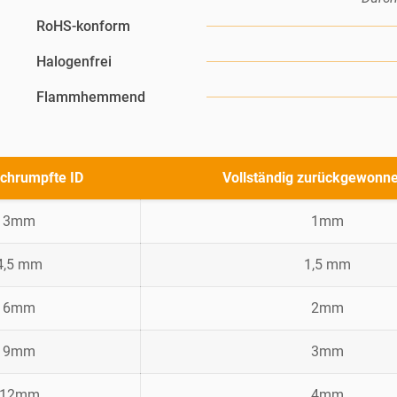
RoHS-konform
Halogenfrei
Flammhemmend
chrumpfte ID
Vollständig zurückgewonn
3mm
1mm
4,5 mm
1,5 mm
6mm
2mm
9mm
3mm
12mm
4mm