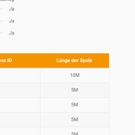
Ja
Ja
Ja
ene ID
Länge der Spule
10M
5M
5M
5M
5M