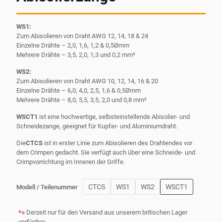
WS1:
Zum Abisolieren von Draht AWG 12, 14, 18 & 24
Einzelne Drähte – 2,0, 1,6, 1,2 & 0,5Ømm
Mehrere Drähte – 3,5, 2,0, 1,3 und 0,2 mm²
WS2:
Zum Abisolieren von Draht AWG 10, 12, 14, 16 & 20
Einzelne Drähte – 6,0, 4,0, 2,5, 1,6 & 0,5Ømm
Mehrere Drähte – 8,0, 5,5, 3,5, 2,0 und 0,8 mm²
WSCT1
ist eine hochwertige, selbsteinstellende Abisolier- und
Schneidezange, geeignet für Kupfer- und Aluminiumdraht.
Die
CTCS
ist in erster Linie zum Abisolieren des Drahtendes vor
dem Crimpen gedacht. Sie verfügt auch über eine Schneide- und
Crimpvorrichtung im Inneren der Griffe.
CTCS
WS1
WS2
WSCT1
Modell / Teilenummer
*=
Derzeit nur für den Versand aus unserem britischen Lager
verfügbar.