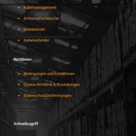
Kabelmanagement
Schrumpfschläuche
Klebebänder
Kabelverbinder
Richtlinien
Bedingungen und Konditionen
Cookie-Richtlinie & Einstellungen
Datenschutzbestimmungen
Schnellzugriff