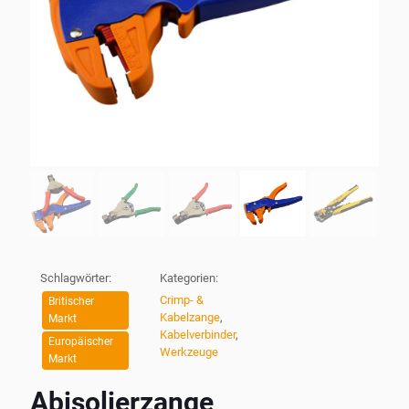
Schlagwörter:
Kategorien:
Crimp- &
Britischer
Kabelzange
,
Markt
Kabelverbinder
,
Europäischer
Werkzeuge
Markt
Abisolierzange