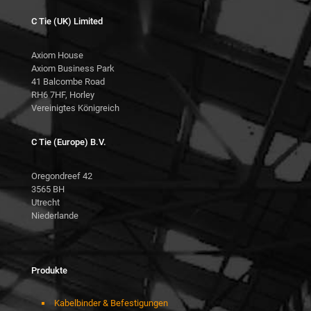
C Tie (UK) Limited
Axiom House
Axiom Business Park
41 Balcombe Road
RH6 7HF, Horley
Vereinigtes Königreich
C Tie (Europe) B.V.
Oregondreef 42
3565 BH
Utrecht
Niederlande
Produkte
Kabelbinder & Befestigungen