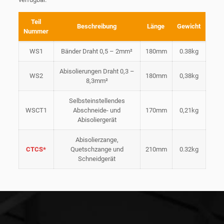
Teil
Beschreibung
Länge
Gewicht
Nummer
WS1
Bänder Draht 0,5 – 2mm²
180mm
0.38kg
Abisolierungen Draht 0,3 –
WS2
180mm
0,38kg
8,3mm²
Selbsteinstellendes
WSCT1
Abschneide- und
170mm
0,21kg
Abisoliergerät
Abisolierzange,
CTCS*
Quetschzange und
210mm
0.32kg
Schneidgerät