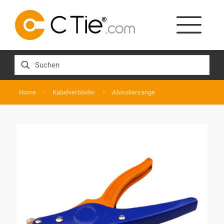
Home
Kabelverbinder
Abisolierzange