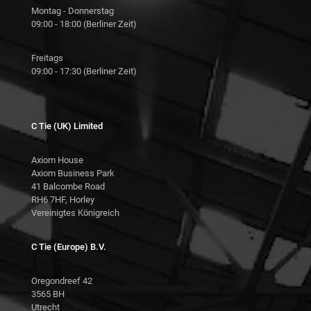
Montag - Donnerstag
09:00 - 18:00 (Berliner Zeit)
Freitags
09:00 - 17:30 (Berliner Zeit)
C Tie (UK) Limited
Axiom House
Axiom Business Park
41 Balcombe Road
RH6 7HF, Horley
Vereinigtes Königreich
C Tie (Europe) B.V.
Oregondreef 42
3565 BH
Utrecht