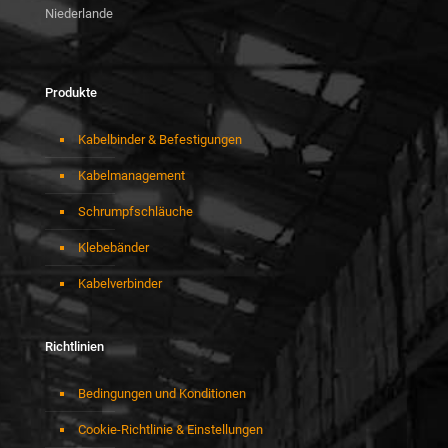
Niederlande
Produkte
Kabelbinder & Befestigungen
Kabelmanagement
Schrumpfschläuche
Klebebänder
Kabelverbinder
Richtlinien
Bedingungen und Konditionen
Cookie-Richtlinie & Einstellungen