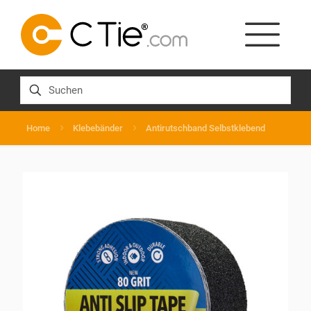
Home
Klebebänder
Antirutschband Selbstklebend