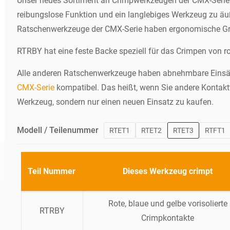
Unser neues Sortiment an Crimpwerkzeugen der CMX-Serie k
reibungslose Funktion und ein langlebiges Werkzeug zu äu
Ratschenwerkzeuge der CMX-Serie haben ergonomische Gri
RTRBY hat eine feste Backe speziell für das Crimpen von r
Alle anderen Ratschenwerkzeuge haben abnehmbare Einsätze
CMX-Serie
kompatibel. Das heißt, wenn Sie andere Kontakt
Werkzeug, sondern nur einen neuen Einsatz zu kaufen.
Modell / Teilenummer
RTET1
RTET2
RTET3
RTFT1
Teil Nummer
Dieses Werkzeug crimpt
Rote, blaue und gelbe vorisolierte
RTRBY
Crimpkontakte