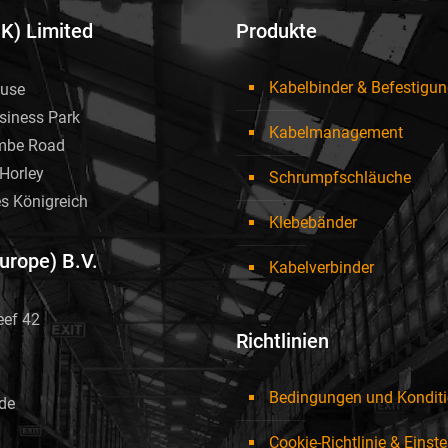
UK) Limited
Produkte
Kabelbinder & Befestigu
use
siness Park
Kabelmanagement
mbe Road
Horley
Schrumpfschläuche
es Königreich
Klebebänder
Europe) B.V.
Kabelverbinder
eef 42
Richtlinien
Bedingungen und Kondit
de
Cookie-Richtlinie & Einst