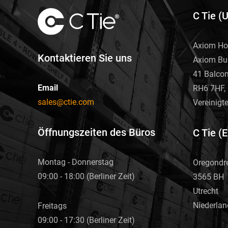
C Tie (
Axiom Ho
Kontaktieren Sie uns
Axiom Bu
41 Balco
Email
RH6 7HF, 
sales@ctie.com
Vereinigt
Öffnungszeiten des Büros
C Tie (
Montag - Donnerstag
Oregondr
09:00 - 18:00 (Berliner Zeit)
3565 BH
Utrecht
Niederlan
Freitags
09:00 - 17:30 (Berliner Zeit)