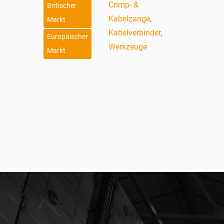
Crimp- &
Britischer
Kabelzange
,
Markt
Kabelverbinder
,
Europäischer
Werkzeuge
Markt