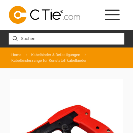
Home
Kabelbinder & Befestigungen
Kabelbinderzange für Kunststoffkabelbinder