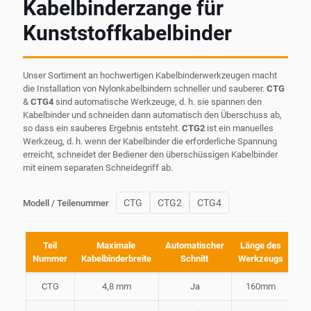
Kabelbinderzange für
Kunststoffkabelbinder
Unser Sortiment an hochwertigen Kabelbinderwerkzeugen macht
die Installation von Nylonkabelbindern schneller und sauberer.
CTG
&
CTG4
sind automatische Werkzeuge, d. h. sie spannen den
Kabelbinder und schneiden dann automatisch den Überschuss ab,
so dass ein sauberes Ergebnis entsteht.
CTG2
ist ein manuelles
Werkzeug, d. h. wenn der Kabelbinder die erforderliche Spannung
erreicht, schneidet der Bediener den überschüssigen Kabelbinder
mit einem separaten Schneidegriff ab.
CTG
CTG2
CTG4
Modell / Teilenummer
Teil
Maximale
Automatischer
Länge des
Gew
Nummer
Kabelbinderbreite
Schnitt
Werkzeugs
CTG
4,8 mm
Ja
160mm
0,