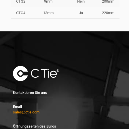
CTG2
9mm
Nein
200mm
0,
CTG4
13mm
Ja
220mm
0,
Kontaktieren Sie uns
Email
sales@ctie.com
Öffnungszeiten des Büros