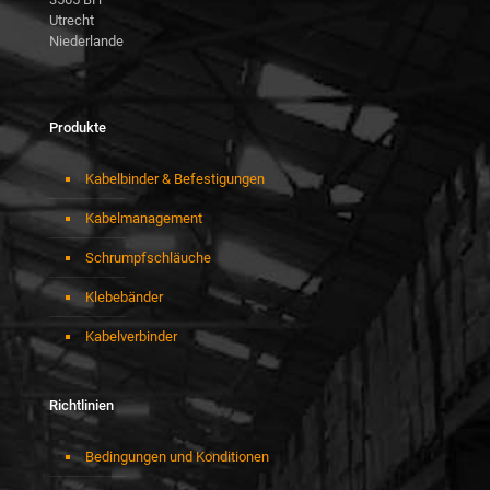
Utrecht
Niederlande
Produkte
Kabelbinder & Befestigungen
Kabelmanagement
Schrumpfschläuche
Klebebänder
Kabelverbinder
Richtlinien
Bedingungen und Konditionen