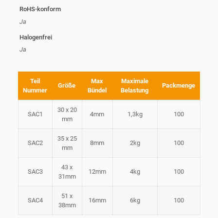
RoHS-konform
Ja
Halogenfrei
Ja
Teil
Max
Maximale
Größe
Packmenge
Nummer
Bündel
Belastung
30 x 20
SAC1
4mm
1,3kg
100
mm
35 x 25
SAC2
8mm
2kg
100
mm
43 x
SAC3
12mm
4kg
100
31mm
51 x
SAC4
16mm
6kg
100
38mm