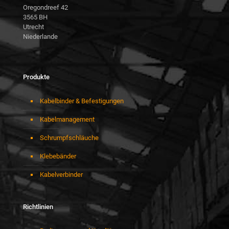
Oregondreef 42
3565 BH
Utrecht
Niederlande
Produkte
Kabelbinder & Befestigungen
Kabelmanagement
Schrumpfschläuche
Klebebänder
Kabelverbinder
Richtlinien