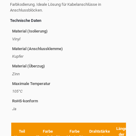
Farbkodierung. Ideale Lösung für Kabelanschlüsse in
Anschlussblöcken.
Technische Daten
Material (Isolierung)
Vinyl
Material (Anschlussklemme)
Kupfer
Material (Überzug)
Zinn
Maximale Temperatur
105°C
RoHS-konform
Ja
Länge
Teil
Farbe
Farbe
Drahtstärke
P
der