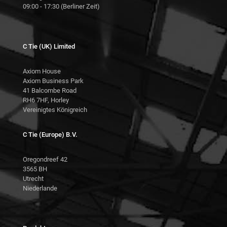
09:00 - 17:30 (Berliner Zeit)
C Tie (UK) Limited
Axiom House
Axiom Business Park
41 Balcombe Road
RH6 7HF, Horley
Vereinigtes Königreich
C Tie (Europe) B.V.
Oregondreef 42
3565 BH
Utrecht
Niederlande