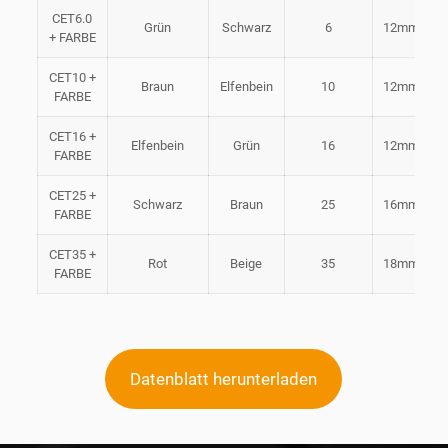
CET6.0
Grün
Schwarz
6
12mm
+ FARBE
CET10 +
Braun
Elfenbein
10
12mm
FARBE
CET16 +
Elfenbein
Grün
16
12mm
FARBE
CET25 +
Schwarz
Braun
25
16mm
FARBE
CET35 +
Rot
Beige
35
18mm
FARBE
Datenblatt herunterladen