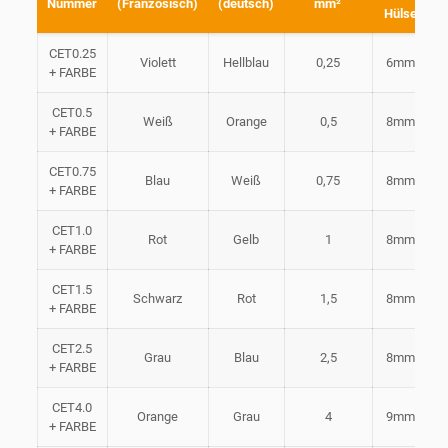
Nummer
(Französisch)
(deutsch)
mm²
Hülse
CET0.25
Violett
Hellblau
0,25
6mm
+ FARBE
CET0.5
Weiß
Orange
0,5
8mm
+ FARBE
CET0.75
Blau
Weiß
0,75
8mm
+ FARBE
CET1.0
Rot
Gelb
1
8mm
+ FARBE
CET1.5
Schwarz
Rot
1,5
8mm
+ FARBE
CET2.5
Grau
Blau
2,5
8mm
+ FARBE
CET4.0
Orange
Grau
4
9mm
+ FARBE