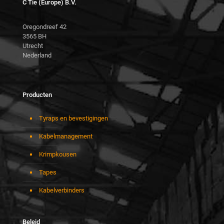
C Tie (Europe) B.V.
Oregondreef 42
3565 BH
Utrecht
Nederland
Producten
Tyraps en bevestigingen
Kabelmanagement
Krimpkousen
Tapes
Kabelverbinders
Beleid