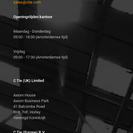
sales@ctie.com
Openingstijden kantoor
Maandag - Donderdag
09:00 - 18:00 (Amsterdamse tijd)
Vrijdag
09:00 - 17:30 (Amsterdamse tijd)
C Tie (UK) Limited
Axiom House
Axiom Business Park
41 Balcombe Road
RH6 7HF, Horley
Verenigd Koninkrijk
C Tie (Europe) B.V.