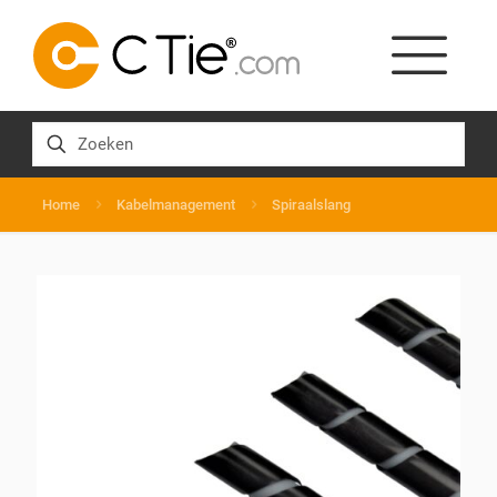
Home
Kabelmanagement
Spiraalslang