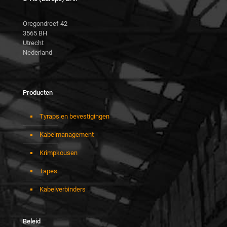
Oregondreef 42
3565 BH
Utrecht
Nederland
Producten
Tyraps en bevestigingen
Kabelmanagement
Krimpkousen
Tapes
Kabelverbinders
Beleid