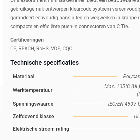
Ons assortiment mini lasklemmen biedt een betrouwbare aa
gebruiksgemak ontworpen kleurcode systeem vereenvoudigt d
garandeert eenvoudig aansluiten en wegwerken in krappe 
compacte en efficiënte push-in connectoren van C Tie.
Certificeringen
CE, REACH, RoHS, VDE, CQC
Technische specificaties
Materiaal
Polyca
Max. 105°C (UL)
Werktemperatuur
(
Spanningswaarde
IEC/EN 450V,
Zelfdovend klasse
UL
Elektrische stroom rating