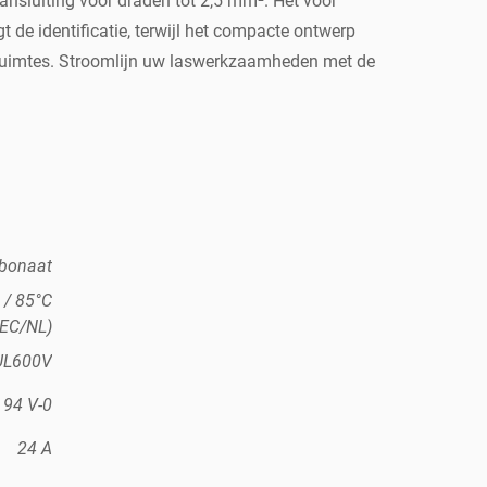
nsluiting voor draden tot 2,5 mm². Het voor
e identificatie, terwijl het compacte ontwerp
ruimtes. Stroomlijn uw laswerkzaamheden met de
rbonaat
 / 85°C
IEC/NL)
 UL600V
 94 V-0
24 A