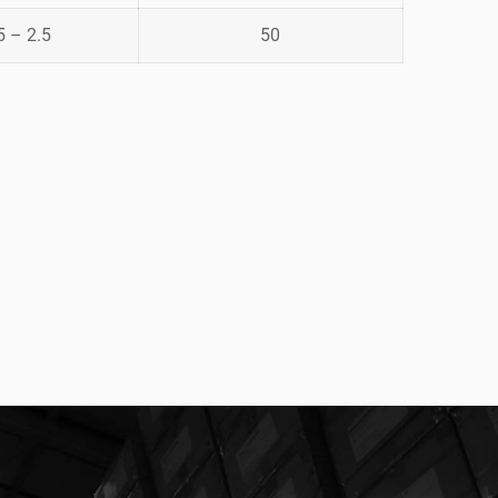
5 – 2.5
50