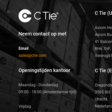
C Tie (
Axiom Ho
Neem contact op met
Axiom Bu
41 Balco
Email
RH6 7HF, 
sales@ctie.com
Verenigd 
Openingstijden kantoor
C Tie (
Maandag - Donderdag
Oregondr
09:00 - 18:00 (Amsterdamse tijd)
3565 BH
Utrecht
Nederlan
Vrijdag