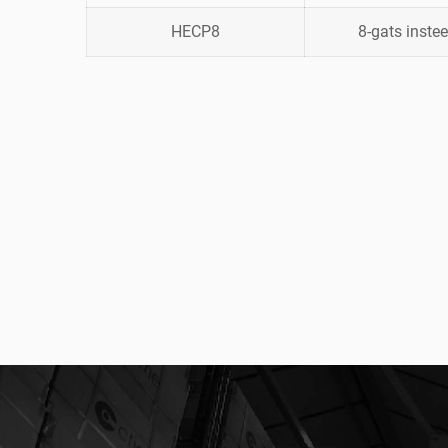
HECP8
8-gats inste