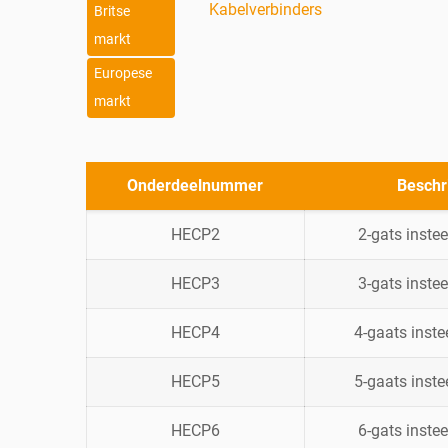
Kabelverbinders
Britse
markt
Europese
markt
Onderdeelnummer
Beschr
HECP2
2-gats inste
HECP3
3-gats inste
HECP4
4-gaats inst
HECP5
5-gaats inst
HECP6
6-gats inste