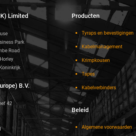
UK) Limited
Producten
Tyraps en bevestigingen
use
siness Park
Kabelmanagement
mbe Road
Horley
Krimpkousen
Koninkrijk
Tapes
Europe) B.V.
Kabelverbinders
eef 42
Beleid
Algemene voorwaarden
d