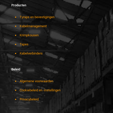
Producten
Tyraps en bevestigingen
Kabelmanagement
Krimpkousen
Tapes
Kabelverbinders
Beleid
Algemene voorwaarden
Cookiebeleid en -instellingen
Privacybeleid