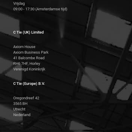
Vrijdag
09:00 - 17:30 (Amsterdamse tijd)
C Tie (UK) Limited
Axiom House
Axiom Business Park
41 Balcombe Road
RH6 7HF, Horley
Verenigd Koninkrijk
C Tie (Europe) B.V.
Oregondreef 42
3565 BH
Utrecht
Nederland