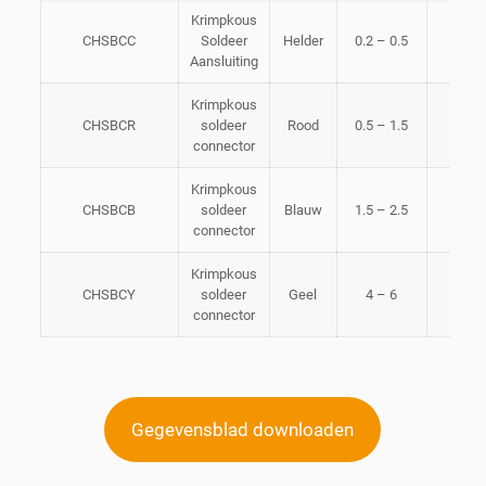
Krimpkous
CHSBCC
Soldeer
Helder
0.2 – 0.5
Aansluiting
Krimpkous
CHSBCR
soldeer
Rood
0.5 – 1.5
connector
Krimpkous
CHSBCB
soldeer
Blauw
1.5 – 2.5
connector
Krimpkous
CHSBCY
soldeer
Geel
4 – 6
connector
Gegevensblad downloaden