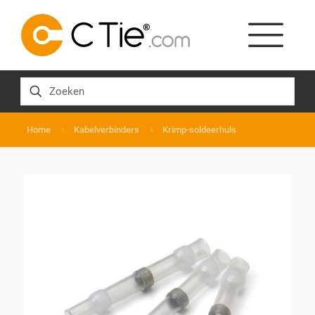
Home
Kabelverbinders
Krimp-soldeerhuls