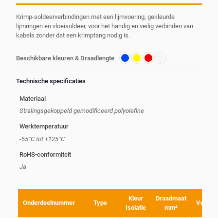
Krimp-soldeerverbindingen met een lijmvoering, gekleurde
lijmringen en vloeisoldeer, voor het handig en veilig verbinden van
kabels zonder dat een krimptang nodig is.
Beschikbare kleuren & Draadlengte
Technische specificaties
Materiaal
Stralingsgekoppeld gemodificeerd polyolefine
Werktemperatuur
-55°C tot +125°C
RoHS-conformiteit
Ja
Kleur
Draadmaat
Onderdeelnummer
Type
Verpak
Isolatie
mm²