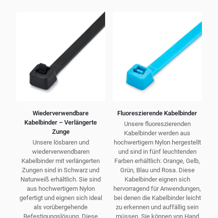
können
Varianten
auf
auf.
der
Die
Produktseite
Optionen
gewählt
können
werden
auf
der
Produktseite
gewählt
werden
Wiederverwendbare
Fluoreszierende Kabelbinder
Kabelbinder – Verlängerte
Unsere fluoreszierenden
Zunge
Kabelbinder werden aus
Unsere lösbaren und
hochwertigem Nylon hergestellt
wiederverwendbaren
und sind in fünf leuchtenden
Kabelbinder mit verlängerten
Farben erhältlich: Orange, Gelb,
Zungen sind in Schwarz und
Grün, Blau und Rosa. Diese
Naturweiß erhältlich. Sie sind
Kabelbinder eignen sich
aus hochwertigem Nylon
hervorragend für Anwendungen,
gefertigt und eignen sich ideal
bei denen die Kabelbinder leicht
als vorübergehende
zu erkennen und auffällig sein
Befestigungslösung. Diese
müssen. Sie können von Hand