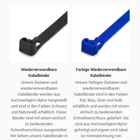
gewählt
auf.
werden
Die
Optionen
können
auf
der
Produktseite
gewählt
werden
Wiederverwendbare
Farbige Wiederverwendbare
Kabelbinder
Kabelbinder
Unsere lösbaren und
Unsere farbigen lösbaren und
wiederverwendbaren
wiederverwendbaren
Kabelbinder werden aus
Kabelbinder sind in den Farben
hochwertigem Nylon hergestellt
Rot, Blau, Grün und Gelb
und sind in den Farben Schwarz
erhältlich und werden mit einem
und Naturweiß erhältlich. Diese
einfach zu bedienenden
Bänder sind mit einem einfach
Schnellverschluss geliefert. Sie
zu bedienenden
sind aus hochwertigem Nylon
Schnellverschluss ausgestattet.
gefertigt und eignen sich ideal
Wir liefern unsere Kabelbinder in
zur Kennzeichnung von