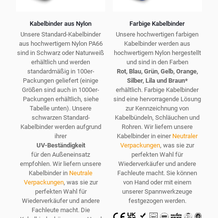
Kabelbinder aus Nylon
Farbige Kabelbinder
Unsere Standard-Kabelbinder
Unsere hochwertigen farbigen
aus hochwertigem Nylon PA66
Kabelbinder werden aus
sind in Schwarz oder Naturweiß
hochwertigem Nylon hergestellt
erhältlich und werden
und sind in den Farben
standardmäßig in 100er-
Rot, Blau, Grün, Gelb, Orange,
Packungen geliefert (einige
Silber, Lila und Braun*
Größen sind auch in 1000er-
erhältlich. Farbige Kabelbinder
Packungen erhältlich, siehe
sind eine hervorragende Lösung
Tabelle unten). Unsere
zur Kennzeichnung von
schwarzen Standard-
Kabelbündeln, Schläuchen und
Kabelbinder werden aufgrund
Rohren. Wir liefern unsere
ihrer
Kabelbinder in einer
Neutraler
UV-Beständigkeit
Verpackungen
, was sie zur
für den Außeneinsatz
perfekten Wahl für
empfohlen. Wir liefern unsere
Wiederverkäufer und andere
Kabelbinder in
Neutrale
Fachleute macht. Sie können
Verpackungen
, was sie zur
von Hand oder mit einem
perfekten Wahl für
unserer Spannwerkzeuge
Wiederverkäufer und andere
festgezogen werden.
Fachleute macht. Die