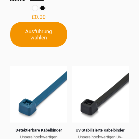
können
auf
der
£
0.00
Produktseite
gewählt
Ausführung
werden
wählen
Dieses
Produkt
weist
mehrere
Varianten
auf.
Die
Optionen
können
auf
der
Produktseite
gewählt
werden
Detektierbare Kabelbinder
UV-Stabilisierte Kabelbinder
Unsere hochwertigen
Unsere hochwertigen UV-