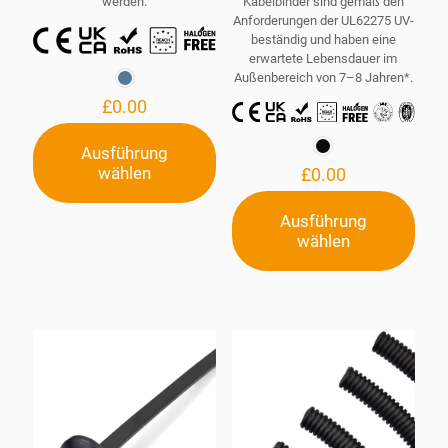
werden.
Kabelbinder sind gemäß den
Anforderungen der UL62275 UV-
beständig und haben eine
erwartete Lebensdauer im
Außenbereich von 7–8 Jahren*.
£
0.00
Ausführung
wählen
£
0.00
Dieses
Produkt
weist
Ausführung
mehrere
wählen
Dieses
Varianten
Produkt
auf.
weist
Die
mehrere
Optionen
Varianten
können
auf.
auf
Die
der
Optionen
Produktseite
können
gewählt
auf
werden
der
Produktseite