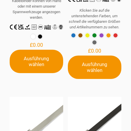
Kabelbinder können von Hand
oder mit einem unserer
Klicken Sie auf die
Spannwerkzeuge angezogen
untenstehenden Farben, um
werden.
schnell die verfügbaren Größen
und Artikelnummern zu sehen.
£
0.00
£
0.00
Ausführung
wählen
Ausführung
Dieses
Produkt
wählen
Dieses
weist
Produkt
mehrere
weist
Varianten
mehrere
auf.
Varianten
Die
auf.
Optionen
Die
können
Optionen
auf
können
der
auf
Produktseite
der
gewählt
Produktseite