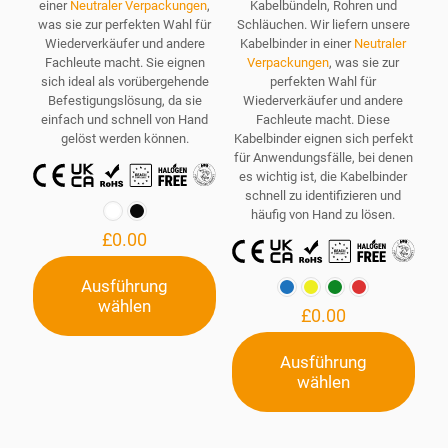
einer
Neutraler Verpackungen
,
Kabelbündeln, Rohren und
was sie zur perfekten Wahl für
Schläuchen. Wir liefern unsere
Wiederverkäufer und andere
Kabelbinder in einer
Neutraler
Fachleute macht. Sie eignen
Verpackungen
, was sie zur
sich ideal als vorübergehende
perfekten Wahl für
Befestigungslösung, da sie
Wiederverkäufer und andere
einfach und schnell von Hand
Fachleute macht. Diese
gelöst werden können.
Kabelbinder eignen sich perfekt
für Anwendungsfälle, bei denen
es wichtig ist, die Kabelbinder
schnell zu identifizieren und
häufig von Hand zu lösen.
£
0.00
Ausführung
wählen
Dieses
£
0.00
Produkt
weist
Ausführung
mehrere
wählen
Varianten
Dieses
auf.
Produkt
Die
weist
Optionen
mehrere