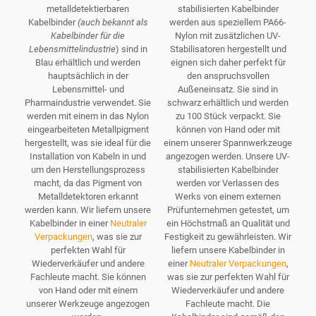
metalldetektierbaren
stabilisierten Kabelbinder
Kabelbinder
(auch bekannt als
werden aus speziellem PA66-
Kabelbinder für die
Nylon mit zusätzlichen UV-
Lebensmittelindustrie
) sind in
Stabilisatoren hergestellt und
Blau erhältlich und werden
eignen sich daher perfekt für
hauptsächlich in der
den anspruchsvollen
Lebensmittel- und
Außeneinsatz. Sie sind in
Pharmaindustrie verwendet. Sie
schwarz erhältlich und werden
werden mit einem in das Nylon
zu 100 Stück verpackt. Sie
eingearbeiteten Metallpigment
können von Hand oder mit
hergestellt, was sie ideal für die
einem unserer Spannwerkzeuge
Installation von Kabeln in und
angezogen werden. Unsere UV-
um den Herstellungsprozess
stabilisierten Kabelbinder
macht, da das Pigment von
werden vor Verlassen des
Metalldetektoren erkannt
Werks von einem externen
werden kann. Wir liefern unsere
Prüfunternehmen getestet, um
Kabelbinder in einer
Neutraler
ein Höchstmaß an Qualität und
Verpackungen
, was sie zur
Festigkeit zu gewährleisten. Wir
perfekten Wahl für
liefern unsere Kabelbinder in
Wiederverkäufer und andere
einer
Neutraler Verpackungen
,
Fachleute macht. Sie können
was sie zur perfekten Wahl für
von Hand oder mit einem
Wiederverkäufer und andere
unserer Werkzeuge angezogen
Fachleute macht. Die