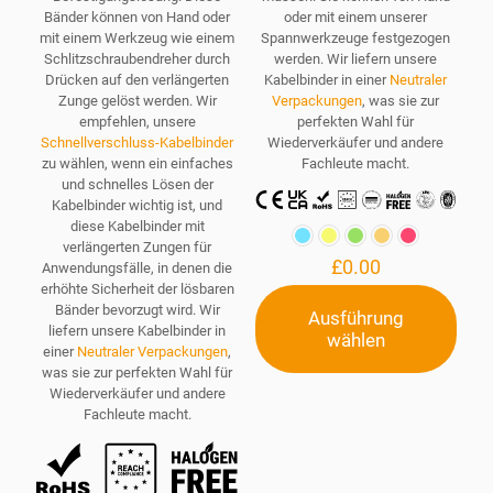
Bänder können von Hand oder
oder mit einem unserer
mit einem Werkzeug wie einem
Spannwerkzeuge festgezogen
Schlitzschraubendreher durch
werden. Wir liefern unsere
Drücken auf den verlängerten
Kabelbinder in einer
Neutraler
Zunge gelöst werden. Wir
Verpackungen
, was sie zur
empfehlen, unsere
perfekten Wahl für
Schnellverschluss-Kabelbinder
Wiederverkäufer und andere
zu wählen, wenn ein einfaches
Fachleute macht.
und schnelles Lösen der
Kabelbinder wichtig ist, und
diese Kabelbinder mit
verlängerten Zungen für
£
0.00
Anwendungsfälle, in denen die
erhöhte Sicherheit der lösbaren
Bänder bevorzugt wird. Wir
Ausführung
liefern unsere Kabelbinder in
wählen
Dieses
einer
Neutraler Verpackungen
,
Produkt
was sie zur perfekten Wahl für
weist
Wiederverkäufer und andere
mehrere
Fachleute macht.
Varianten
auf.
Die
Optionen