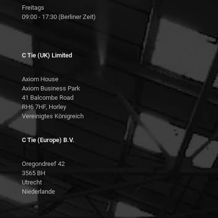
Freitags
09:00 - 17:30 (Berliner Zeit)
C Tie (UK) Limited
Axiom House
Axiom Business Park
41 Balcombe Road
RH6 7HF, Horley
Vereinigtes Königreich
C Tie (Europe) B.V.
Oregondreef 42
3565 BH
Utrecht
Niederlande