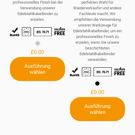
professionelles Finish bei der
perfekten Wahl für
Verwendung unserer
Wiederverkäufer und andere
Edelstahlkabelbinder zu
Fachleute macht. Wir
erzielen.
empfehlen die Verwendung
unserer Werkzeuge für
Edelstahlkabelbinder, um ein
professionelles Finish zu
erzielen, wenn Sie unsere
beschichteten
£
0.00
Edelstahlkabelbinder
verwenden.
Ausführung
wählen
Dieses
Produkt
weist
mehrere
£
0.00
Varianten
auf.
Ausführung
Die
wählen
Optionen
Dieses
können
Produkt
auf
weist
der
mehrere
Produktseite
Varianten