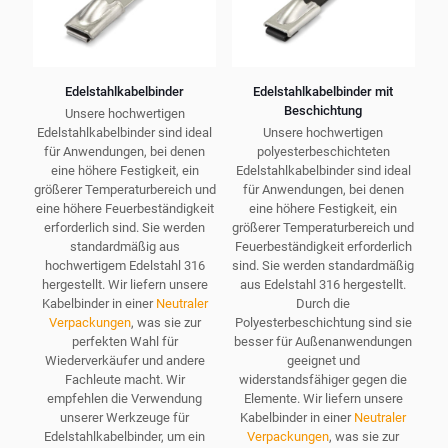
werden
gewählt
werden
Edelstahlkabelbinder
Edelstahlkabelbinder mit
Beschichtung
Unsere hochwertigen
Edelstahlkabelbinder sind ideal
Unsere hochwertigen
für Anwendungen, bei denen
polyesterbeschichteten
eine höhere Festigkeit, ein
Edelstahlkabelbinder sind ideal
größerer Temperaturbereich und
für Anwendungen, bei denen
eine höhere Feuerbeständigkeit
eine höhere Festigkeit, ein
erforderlich sind. Sie werden
größerer Temperaturbereich und
standardmäßig aus
Feuerbeständigkeit erforderlich
hochwertigem Edelstahl 316
sind. Sie werden standardmäßig
hergestellt. Wir liefern unsere
aus Edelstahl 316 hergestellt.
Kabelbinder in einer
Neutraler
Durch die
Verpackungen
, was sie zur
Polyesterbeschichtung sind sie
perfekten Wahl für
besser für Außenanwendungen
Wiederverkäufer und andere
geeignet und
Fachleute macht. Wir
widerstandsfähiger gegen die
empfehlen die Verwendung
Elemente. Wir liefern unsere
unserer Werkzeuge für
Kabelbinder in einer
Neutraler
Edelstahlkabelbinder, um ein
Verpackungen
, was sie zur