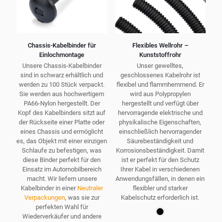
gewählt
werden
Chassis-Kabelbinder für
Flexibles Wellrohr –
Einlochmontage
Kunststoffrohr
Unsere Chassis-Kabelbinder
Unser gewelltes,
sind in schwarz erhältlich und
geschlossenes Kabelrohr ist
werden zu 100 Stück verpackt.
flexibel und flammhemmend. Er
Sie werden aus hochwertigem
wird aus Polypropylen
PA66-Nylon hergestellt. Der
hergestellt und verfügt über
Kopf des Kabelbinders sitzt auf
hervorragende elektrische und
der Rückseite einer Platte oder
physikalische Eigenschaften,
eines Chassis und ermöglicht
einschließlich hervorragender
es, das Objekt mit einer einzigen
Säurebeständigkeit und
Schlaufe zu befestigen, was
Korrosionsbeständigkeit. Damit
diese Binder perfekt für den
ist er perfekt für den Schutz
Einsatz im Automobilbereich
Ihrer Kabel in verschiedenen
macht. Wir liefern unsere
Anwendungsfällen, in denen ein
Kabelbinder in einer
Neutraler
flexibler und starker
Verpackungen
, was sie zur
Kabelschutz erforderlich ist.
perfekten Wahl für
Wiederverkäufer und andere