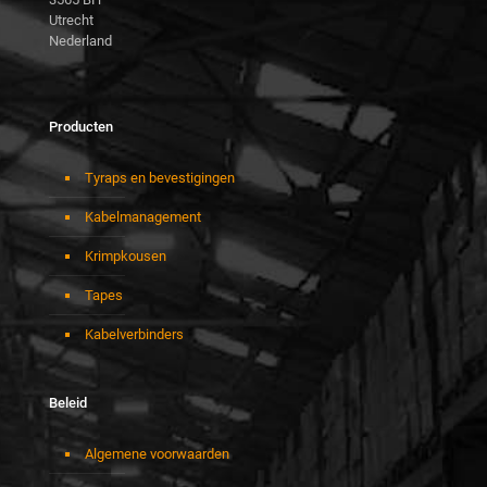
Utrecht
Nederland
Producten
Tyraps en bevestigingen
Kabelmanagement
Krimpkousen
Tapes
Kabelverbinders
Beleid
Algemene voorwaarden