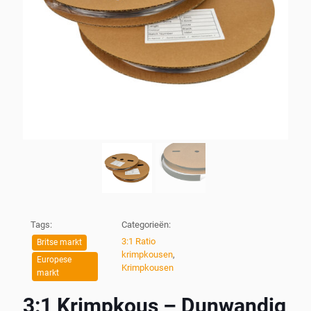
Tags:
Categorieën:
3:1 Ratio
Britse markt
krimpkousen
,
Europese
Krimpkousen
markt
3:1 Krimpkous – Dunwandig