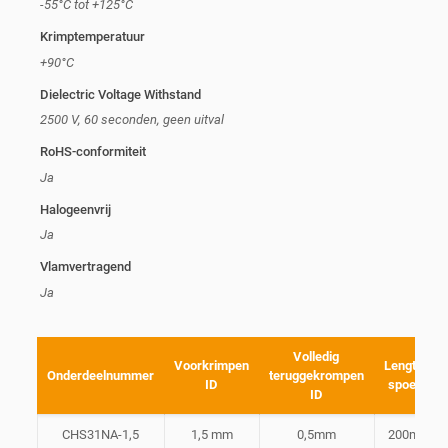
-55°C tot +125°C
Krimptemperatuur
+90°C
Dielectric Voltage Withstand
2500 V, 60 seconden, geen uitval
RoHS-conformiteit
Ja
Halogeenvrij
Ja
Vlamvertragend
Ja
Volledig
Voorkrimpen
Lengte
Onderdeelnummer
teruggekrompen
ID
spoel
ID
CHS31NA-1,5
1,5 mm
0,5mm
200m