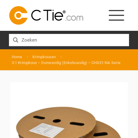
Home
Krimpkousen
3:1 Krimpkous – Dunwandig (Enkelwandig) – CHS31-NA Serie