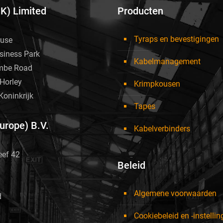
UK) Limited
Producten
Tyraps en bevestigingen
use
siness Park
Kabelmanagement
mbe Road
Horley
Krimpkousen
Koninkrijk
Tapes
Europe) B.V.
Kabelverbinders
eef 42
Beleid
Algemene voorwaarden
d
Cookiebeleid en -instelli