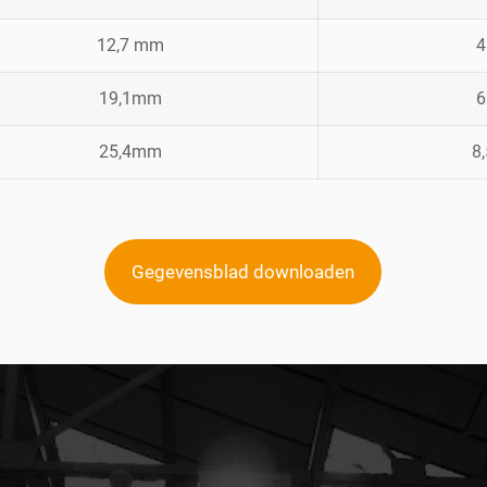
12,7 mm
19,1mm
25,4mm
8
Gegevensblad downloaden