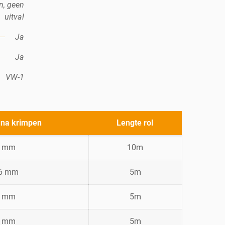
n, geen
uitval
Ja
Ja
VW-1
 na krimpen
Lengte rol
1 mm
10m
,6 mm
5m
2 mm
5m
3 mm
5m