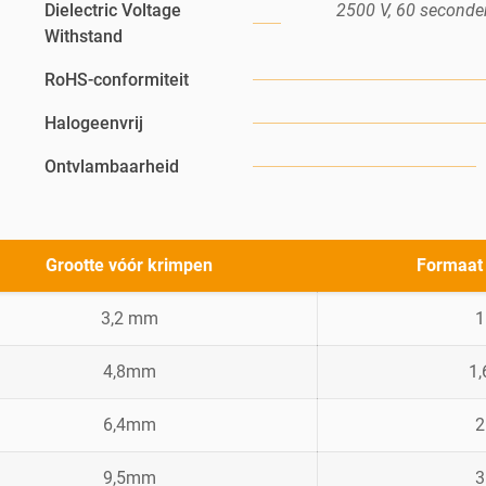
Dielectric Voltage
2500 V, 60 seconde
Withstand
RoHS-conformiteit
Halogeenvrij
Ontvlambaarheid
Grootte vóór krimpen
Formaat
3,2 mm
4,8mm
1
6,4mm
9,5mm