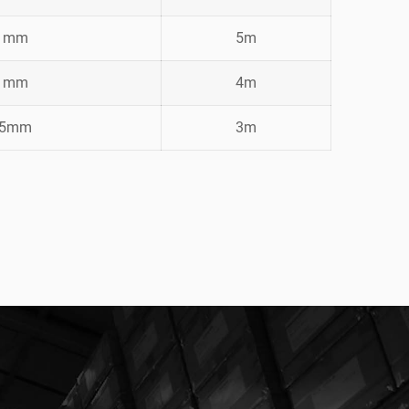
4 mm
5m
6 mm
4m
,5mm
3m