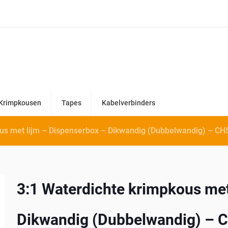
Krimpkousen
Tapes
Kabelverbinders
ous met lijm – Dispenserbox – Dikwandig (Dubbelwandig) – CH
3:1 Waterdichte krimpkous met
Dikwandig (Dubbelwandig) – 