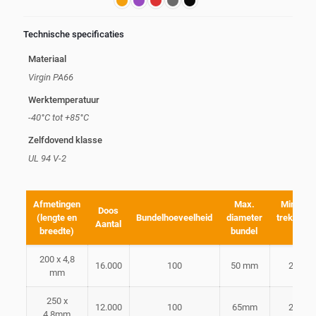
Technische specificaties
Materiaal
Virgin PA66
Werktemperatuur
-40°C tot +85°C
Zelfdovend klasse
UL 94 V-2
Afmetingen
Max.
Minimal
Doos
(lengte en
Bundelhoeveelheid
diameter
treksterk
Aantal
breedte)
bundel
lus
200 x 4,8
16.000
100
50 mm
22 kg
mm
250 x
12.000
100
65mm
22 kg
4.8mm