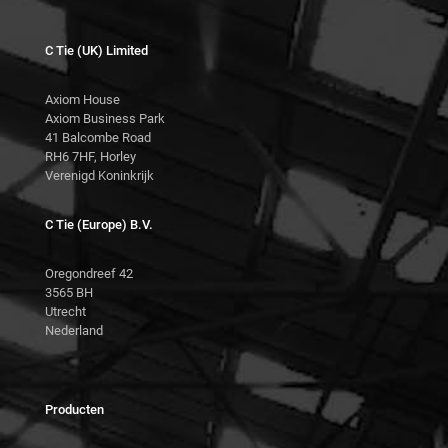
C Tie (UK) Limited
Axiom House
Axiom Business Park
41 Balcombe Road
RH6 7HF, Horley
Verenigd Koninkrijk
C Tie (Europe) B.V.
Oregondreef 42
3565 BH
Utrecht
Nederland
Producten