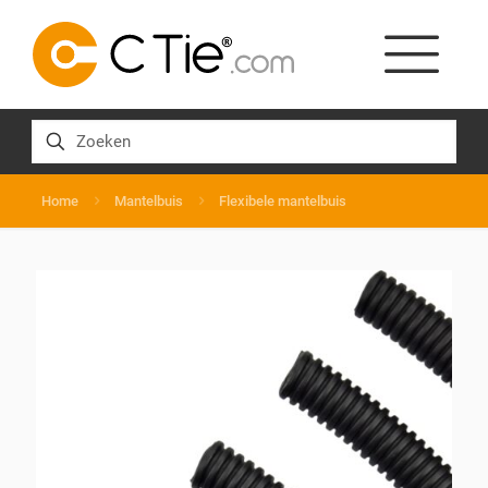
Home
Mantelbuis
Flexibele mantelbuis