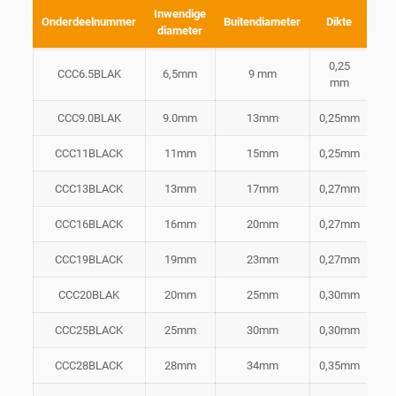
Inwendige
Len
Onderdeelnummer
Buitendiameter
Dikte
diameter
sp
0,25
CCC6.5BLAK
6,5mm
9 mm
10
mm
CCC9.0BLAK
9.0mm
13mm
0,25mm
10
CCC11BLACK
11mm
15mm
0,25mm
10
CCC13BLACK
13mm
17mm
0,27mm
10
CCC16BLACK
16mm
20mm
0,27mm
5
CCC19BLACK
19mm
23mm
0,27mm
5
CCC20BLAK
20mm
25mm
0,30mm
2
CCC25BLACK
25mm
30mm
0,30mm
2
CCC28BLACK
28mm
34mm
0,35mm
2