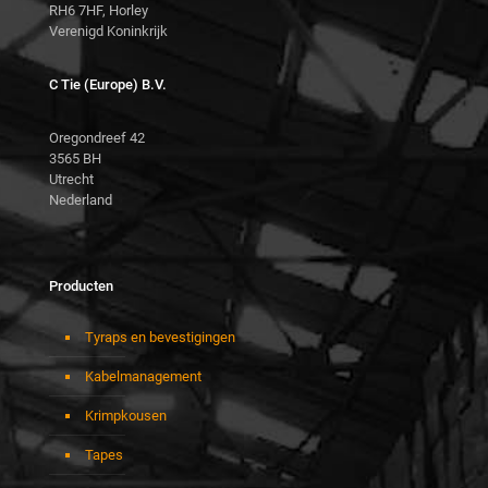
RH6 7HF, Horley
Verenigd Koninkrijk
C Tie (Europe) B.V.
Oregondreef 42
3565 BH
Utrecht
Nederland
Producten
Tyraps en bevestigingen
Kabelmanagement
Krimpkousen
Tapes