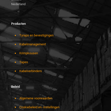
Nederland
Producten
Tyraps en bevestigingen
Kabelmanagement
Krimpkousen
Tapes
Kabelverbinders
Beleid
Algemene voorwaarden
Cookiebeleid en -instellingen