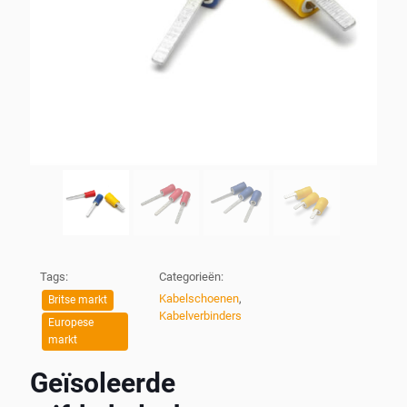
Tags:
Categorieën:
Kabelschoenen
,
Britse markt
Kabelverbinders
Europese
markt
Geïsoleerde