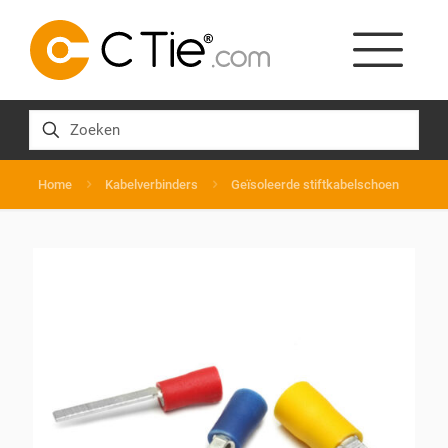
Home
Kabelverbinders
Geïsoleerde stiftkabelschoen