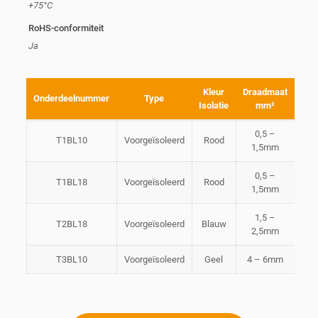
+75°C
RoHS-conformiteit
Ja
Kleur
Draadmaat
Onderdeelnummer
Type
Dra
Isolatie
mm²
0,5 –
T1BL10
Voorgeïsoleerd
Rood
1,5mm
0,5 –
T1BL18
Voorgeïsoleerd
Rood
1,5mm
1,5 –
T2BL18
Voorgeïsoleerd
Blauw
2,5mm
T3BL10
Voorgeïsoleerd
Geel
4 – 6mm