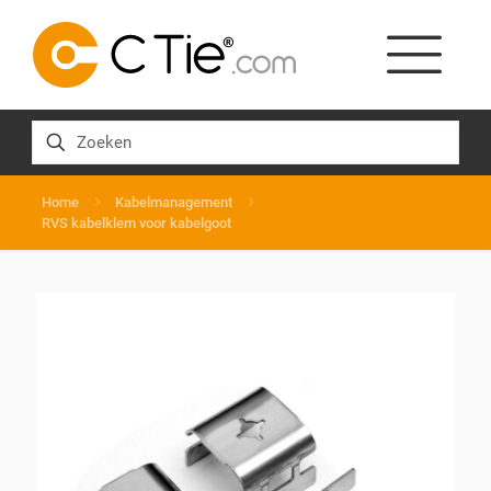
Home
Kabelmanagement
RVS kabelklem voor kabelgoot