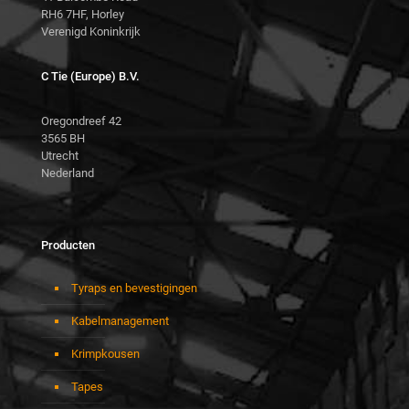
RH6 7HF, Horley
Verenigd Koninkrijk
C Tie (Europe) B.V.
Oregondreef 42
3565 BH
Utrecht
Nederland
Producten
Tyraps en bevestigingen
Kabelmanagement
Krimpkousen
Tapes