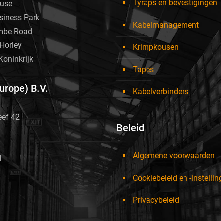
Tyraps en bevestigingen
use
siness Park
Kabelmanagement
mbe Road
Horley
Krimpkousen
Koninkrijk
Tapes
Europe) B.V.
Kabelverbinders
eef 42
Beleid
Algemene voorwaarden
d
Cookiebeleid en -instelli
Privacybeleid