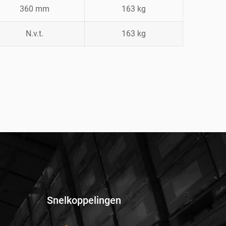
360 mm
163 kg
N.v.t.
163 kg
Snelkoppelingen