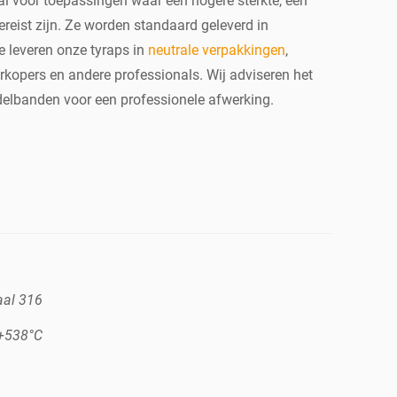
l voor toepassingen waar een hogere sterkte, een
reist zijn. Ze worden standaard geleverd in
e leveren onze tyraps in
neutrale verpakkingen
,
kopers en andere professionals. Wij adviseren het
delbanden voor een professionele afwerking.
aal 316
 +538°C