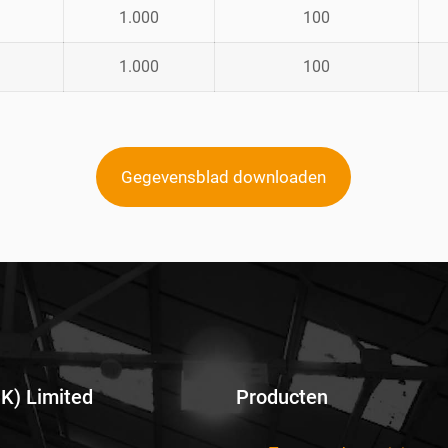
1.000
100
1.000
100
Gegevensblad downloaden
UK) Limited
Producten