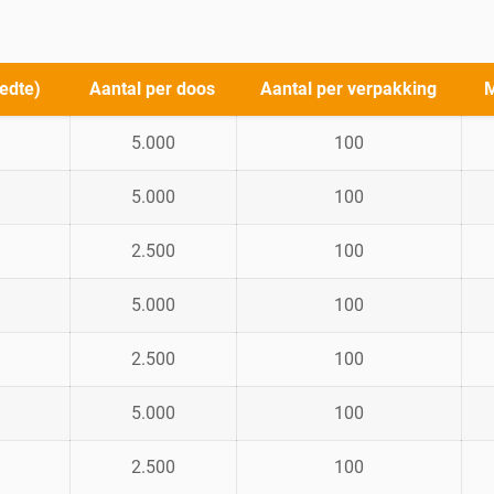
edte)
Aantal per doos
Aantal per verpakking
M
5.000
100
5.000
100
2.500
100
5.000
100
2.500
100
5.000
100
2.500
100