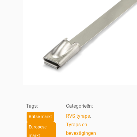
Tags:
Categorieën:
RVS tyraps
,
Britse markt
Tyraps en
Europese
bevestigingen
markt