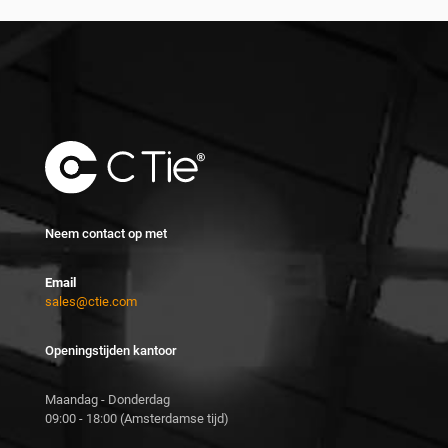
variaties.
Deze
optie
kan
gekozen
worden
op
de
productpagina
Neem contact op met
Email
sales@ctie.com
Openingstijden kantoor
Maandag - Donderdag
09:00 - 18:00 (Amsterdamse tijd)