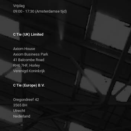
Vrijdag
09:00 - 17:30 (Amsterdamse tijd)
C Tie (UK) Limited
Axiom House
Axiom Business Park
41 Balcombe Road
RH6 7HF, Horley
Verenigd Koninkrijk
C Tie (Europe) B.V.
Oregondreef 42
3565 BH
Utrecht
Nederland