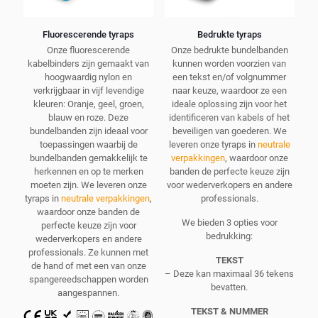
Fluorescerende tyraps
Bedrukte tyraps
Onze fluorescerende
Onze bedrukte bundelbanden
kabelbinders zijn gemaakt van
kunnen worden voorzien van
hoogwaardig nylon en
een tekst en/of volgnummer
verkrijgbaar in vijf levendige
naar keuze, waardoor ze een
kleuren: Oranje, geel, groen,
ideale oplossing zijn voor het
blauw en roze. Deze
identificeren van kabels of het
bundelbanden zijn ideaal voor
beveiligen van goederen. We
toepassingen waarbij de
leveren onze tyraps in
neutrale
bundelbanden gemakkelijk te
verpakkingen
, waardoor onze
herkennen en op te merken
banden de perfecte keuze zijn
moeten zijn. We leveren onze
voor wederverkopers en andere
tyraps in
neutrale verpakkingen
,
professionals.
waardoor onze banden de
We bieden 3 opties voor
perfecte keuze zijn voor
bedrukking:
wederverkopers en andere
professionals. Ze kunnen met
TEKST
de hand of met een van onze
– Deze kan maximaal 36 tekens
spangereedschappen worden
bevatten.
aangespannen.
TEKST & NUMMER