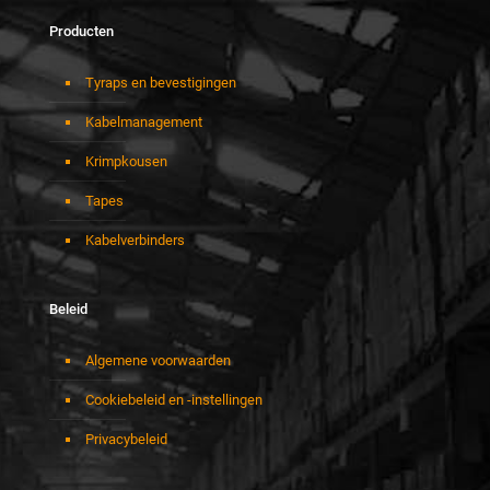
Producten
Tyraps en bevestigingen
Kabelmanagement
Krimpkousen
Tapes
Kabelverbinders
Beleid
Algemene voorwaarden
Cookiebeleid en -instellingen
Privacybeleid