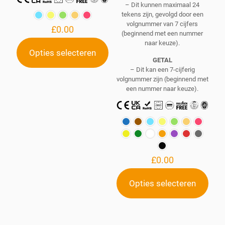
– Dit kunnen maximaal 24
tekens zijn, gevolgd door een
volgnummer van 7 cijfers
£
0.00
(beginnend met een nummer
naar keuze).
Opties selecteren
Dit
GETAL
product
– Dit kan een 7-cijferig
heeft
volgnummer zijn (beginnend met
meerdere
een nummer naar keuze).
variaties.
Deze
optie
kan
gekozen
worden
op
£
0.00
de
productpagina
Opties selecteren
Dit
product
heeft
meerdere