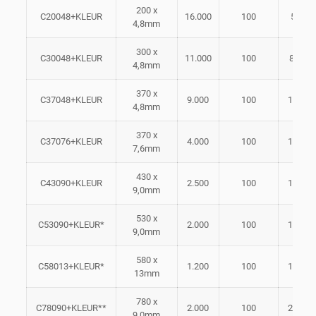
200 x
C20048+KLEUR
16.000
100
50mm
4,8mm
300 x
C30048+KLEUR
11.000
100
80 m
4,8mm
370 x
C37048+KLEUR
9.000
100
102m
4,8mm
370 x
C37076+KLEUR
4.000
100
102m
7,6mm
430 x
C43090+KLEUR
2.500
100
116m
9,0mm
530 x
C53090+KLEUR*
2.000
100
155m
9,0mm
580 x
C58013+KLEUR*
1.200
100
152m
13mm
780 x
C78090+KLEUR**
2.000
100
228m
9.0mm