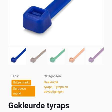
Tags:
Categorieën:
Gekleurde
Britse markt
tyraps
,
Tyraps en
Europese
bevestigingen
markt
Gekleurde tyraps