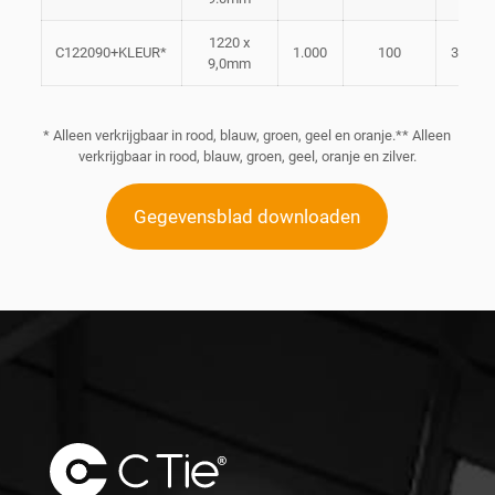
1220 x
C122090+KLEUR*
1.000
100
367m
9,0mm
* Alleen verkrijgbaar in rood, blauw, groen, geel en oranje.** Alleen
verkrijgbaar in rood, blauw, groen, geel, oranje en zilver.
Gegevensblad downloaden