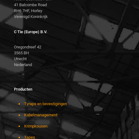
41 Balcombe Road
RH6 7HF, Horley
Verenigd Koninkrijk
C Tie (Europe) B.V.
Oregondreef 42
3565 BH
Utrecht
Nederland
Producten
Tyraps en bevestigingen
Kabelmanagement
Krimpkousen
Tapes