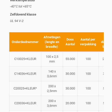
Werktemperatuur
-40°C tot +85°C
Zelfdovend klasse
UL 94 V-2
Afmetingen
Max.
Doos
Aantal per
Onderdeelnummer
(lengte en
diamet
Aantal
verpakking
breedte)
bunde
100 x 2,5
C10025+KLEUR
55.000
100
22 m
mm
140 x
C14036+KLEUR
30.000
100
33mm
3,6mm
200 x
C20025+KLEUR*
30.000
100
50mm
2,5mm
200 x
C20036+KLEUR
20.000
100
50mm
3,6mm