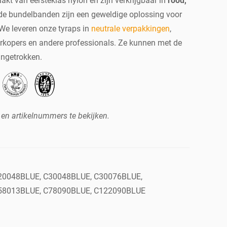
kt van eersteklas nylon en zijn verkrijgbaar in
rood,
rde bundelbanden zijn een geweldige oplossing voor
 We leveren onze tyraps in
neutrale verpakkingen
,
rkopers en andere professionals. Ze kunnen met de
ngetrokken.
 en artikelnummers te bekijken.
20048BLUE, C30048BLUE, C30076BLUE,
58013BLUE, C78090BLUE, C122090BLUE