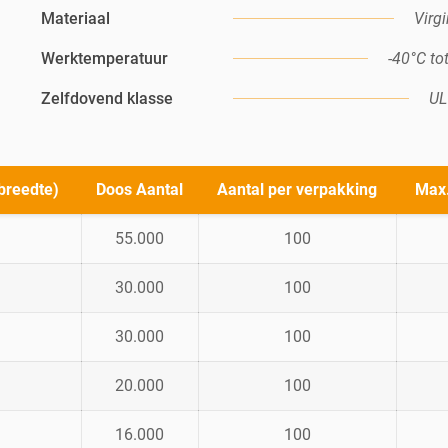
Materiaal
Virg
Werktemperatuur
-40°C to
Zelfdovend klasse
UL
breedte)
Doos Aantal
Aantal per verpakking
Max.
55.000
100
30.000
100
30.000
100
20.000
100
16.000
100