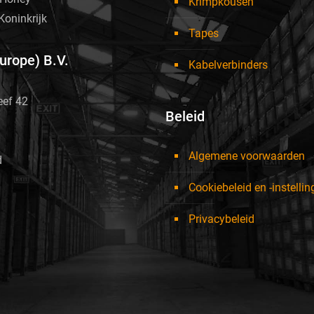
Krimpkousen
Koninkrijk
Tapes
Europe) B.V.
Kabelverbinders
eef 42
Beleid
Algemene voorwaarden
d
Cookiebeleid en -instelli
Privacybeleid