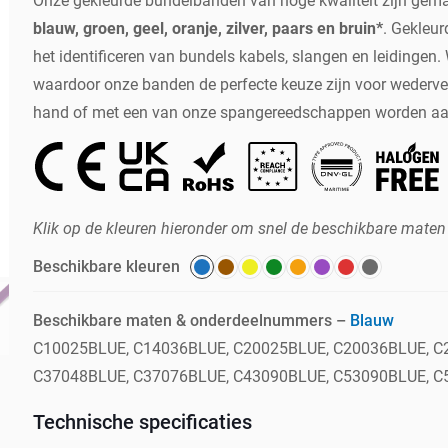
Onze gekleurde bundelbanden van hoge kwaliteit zijn gemaa
blauw, groen, geel, oranje, zilver, paars en bruin*
. Gekleu
het identificeren van bundels kabels, slangen en leidingen.
waardoor onze banden de perfecte keuze zijn voor wederve
hand of met een van onze spangereedschappen worden aa
Klik op de kleuren hieronder om snel de beschikbare maten
Beschikbare kleuren
Beschikbare maten & onderdeelnummers –
Blauw
C10025BLUE, C14036BLUE, C20025BLUE, C20036BLUE, C
C37048BLUE, C37076BLUE, C43090BLUE, C53090BLUE, C
Technische specificaties