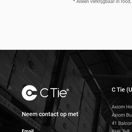
* Alleen verkrijgbaar in rood,
C Tie (
Axiom Ho
Neem contact op met
Axiom Bu
41 Balco
Email
RH6 7HF, 