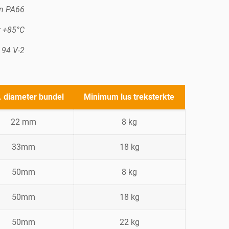
in PA66
t +85°C
 94 V-2
 diameter bundel
Minimum lus treksterkte
22 mm
8 kg
33mm
18 kg
50mm
8 kg
50mm
18 kg
50mm
22 kg