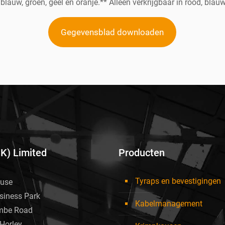
 blauw, groen, geel en oranje.** Alleen verkrijgbaar in rood, blauw,
Gegevensblad downloaden
UK) Limited
Producten
Tyraps en bevestigingen
use
siness Park
Kabelmanagement
mbe Road
Horley