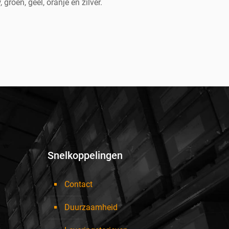
 groen, geel, oranje en zilver.
Snelkoppelingen
Contact
Duurzaamheid