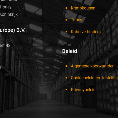
Horley
Krimpkousen
Koninkrijk
Tapes
Europe) B.V.
Kabelverbinders
eef 42
Beleid
Algemene voorwaarden
d
Cookiebeleid en -instelli
Privacybeleid