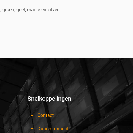
 groen, geel, oranje en zilver.
Snelkoppelingen
Contact
Duurzaamheid