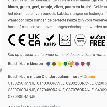
Onze gekleurde bundelbanden van hoge kwaliteit zijn gemaa
blauw, groen, geel, oranje, zilver, paars en bruin*
. Gekleu
het identificeren van bundels kabels, slangen en leidingen.
waardoor onze banden de perfecte keuze zijn voor wederve
hand of met een van onze spangereedschappen worden aa
Klik op de kleuren hieronder om snel de beschikbare maten
Beschikbare kleuren
Beschikbare maten & onderdeelnummers –
Oranje
C10025ORANJE, C14036ORANJE, C20025ORANJE, C2003
C30076ORANJE, C37048ORANJE, C37076ORANJE, C4309
C78090ORANJE