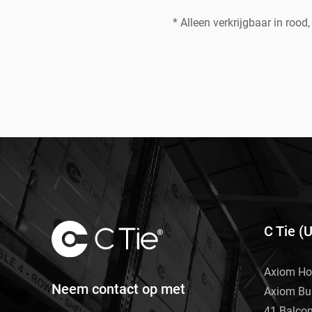
* Alleen verkrijgbaar in rood,
C Tie (
Axiom Ho
Neem contact op met
Axiom Bu
41 Balco