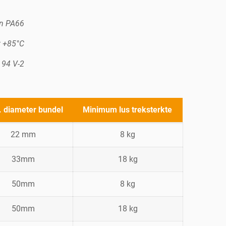
in PA66
t +85°C
 94 V-2
 diameter bundel
Minimum lus treksterkte
22 mm
8 kg
33mm
18 kg
50mm
8 kg
50mm
18 kg