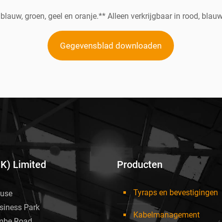
 blauw, groen, geel en oranje.** Alleen verkrijgbaar in rood, blauw,
Gegevensblad downloaden
UK) Limited
Producten
Tyraps en bevestigingen
use
siness Park
Kabelmanagement
mbe Road