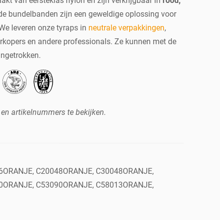
kt van eersteklas nylon en zijn verkrijgbaar in
rood,
rde bundelbanden zijn een geweldige oplossing voor
 We leveren onze tyraps in
neutrale verpakkingen
,
rkopers en andere professionals. Ze kunnen met de
ngetrokken.
 en artikelnummers te bekijken.
6ORANJE, C20048ORANJE, C30048ORANJE,
0ORANJE, C53090ORANJE, C58013ORANJE,