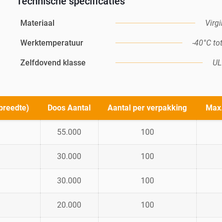
Technische specificaties
Materiaal
Virg
Werktemperatuur
-40°C to
Zelfdovend klasse
UL
breedte)
Doos Aantal
Aantal per verpakking
Max.
55.000
100
30.000
100
30.000
100
20.000
100