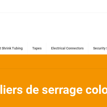
t Shrink Tubing
Tapes
Electrical Connectors
Security 
liers de serrage col