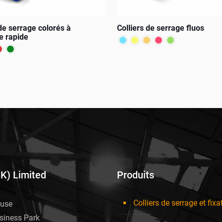
 de serrage colorés à
Colliers de serrage fluos
e rapide
Ce
produit
a
plusieurs
variations.
s.
Les
options
peuvent
être
UK) Limited
Produits
choisies
sur
Colliers de serrage et fixa
use
la
siness Park