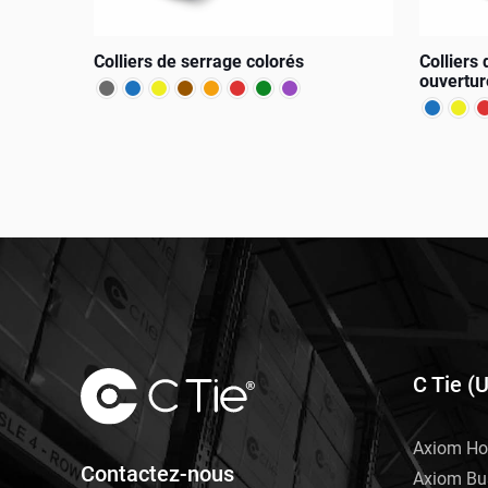
Colliers de serrage colorés
Colliers
ouvertur
Ce
Ce
produit
produit
a
a
plusieurs
plusieurs
variations.
variation
Les
Les
options
options
peuvent
peuvent
être
C Tie (
être
choisies
choisies
sur
sur
Axiom Ho
la
Contactez-nous
la
Axiom Bu