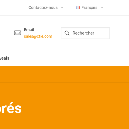
Contactez-nous
Français
Email
sales@ctie.com
Seals
orés