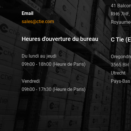
page
page
41 Balco
du
Email
du
RH6 7HF, 
produit
sales@ctie.com
produit
Royaume-
Heures d'ouverture du bureau
C Tie (
Du lundi au jeudi
Oregondr
09h00 - 18h00 (Heure de Paris)
3565 BH
Utrecht
Pays-Bas
Vendredi
09h00 - 17h30 (Heure de Paris)