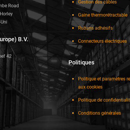
page
Gestion des câbles
mbe Road
du
Horley
Gaine thermorétractable
produit
Uni
Rubans adhésifs
Europe) B.V.
Connecteurs électriques
eef 42
Politiques
Politique et paramètres re
aux cookies
Politique de confidentiali
Conditions générales