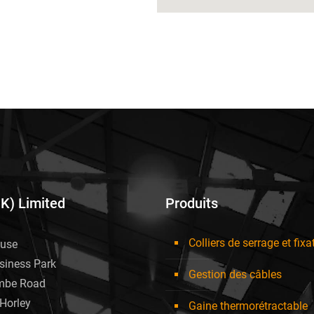
UK) Limited
Produits
Colliers de serrage et fixa
use
siness Park
Gestion des câbles
mbe Road
Horley
Gaine thermorétractable