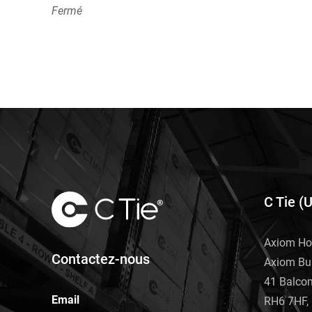
Fermé
C Tie (
Axiom Ho
Contactez-nous
Axiom Bu
41 Balco
Email
RH6 7HF, 