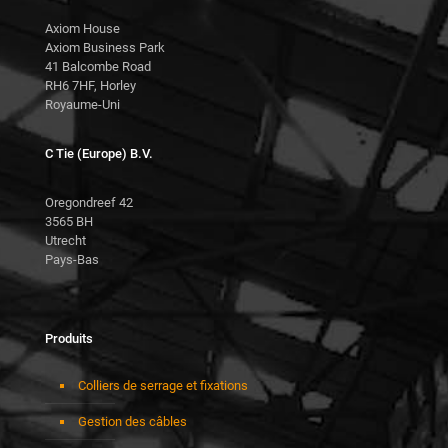
Axiom House
Axiom Business Park
41 Balcombe Road
RH6 7HF, Horley
Royaume-Uni
C Tie (Europe) B.V.
Oregondreef 42
3565 BH
Utrecht
Pays-Bas
Produits
Colliers de serrage et fixations
Gestion des câbles