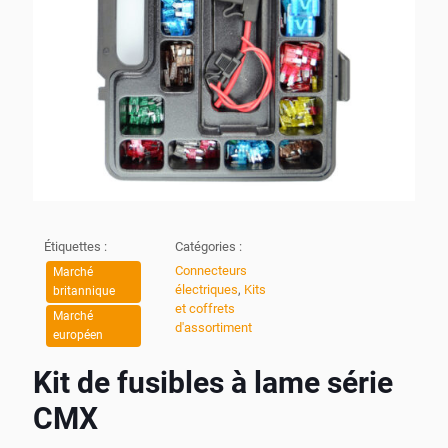
Étiquettes :
Catégories :
Connecteurs
Marché
électriques
,
Kits
britannique
et coffrets
Marché
d'assortiment
européen
Kit de fusibles à lame série
CMX