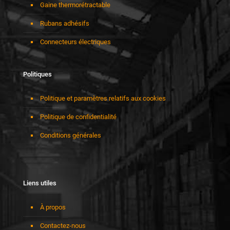
Gaine thermorétractable
Rubans adhésifs
Connecteurs électriques
Politiques
Politique et paramètres relatifs aux cookies
Politique de confidentialité
Conditions générales
Liens utiles
À propos
Contactez-nous