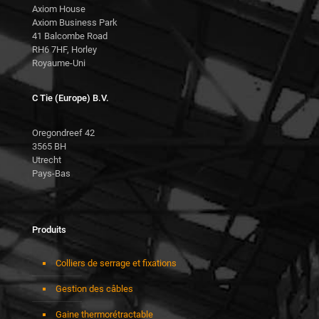
Axiom House
Axiom Business Park
41 Balcombe Road
RH6 7HF, Horley
Royaume-Uni
C Tie (Europe) B.V.
Oregondreef 42
3565 BH
Utrecht
Pays-Bas
Produits
Colliers de serrage et fixations
Gestion des câbles
Gaine thermorétractable