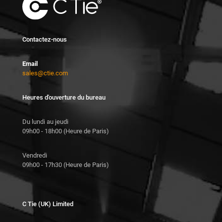
page
la
du
page
produit
du
produit
Contactez-nous
Email
sales@ctie.com
Heures d'ouverture du bureau
Du lundi au jeudi
09h00 - 18h00 (Heure de Paris)
Vendredi
09h00 - 17h30 (Heure de Paris)
C Tie (UK) Limited