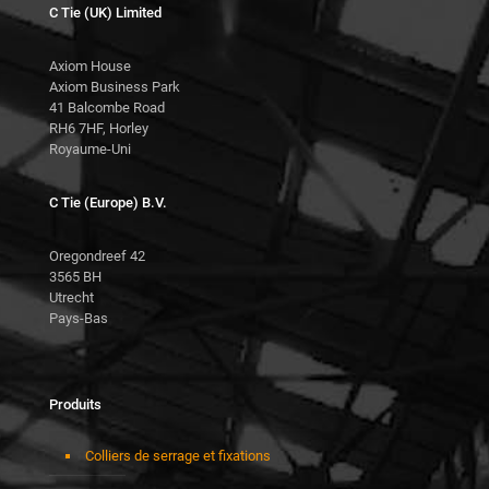
C Tie (UK) Limited
Axiom House
Axiom Business Park
41 Balcombe Road
RH6 7HF, Horley
Royaume-Uni
C Tie (Europe) B.V.
Oregondreef 42
3565 BH
Utrecht
Pays-Bas
Produits
Colliers de serrage et fixations