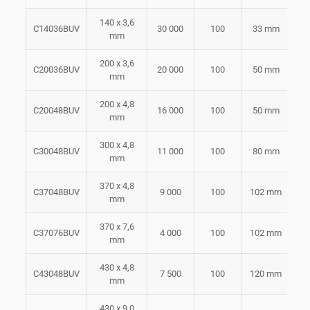
140 x 3,6
C14036BUV
30 000
100
33 mm
mm
200 x 3,6
C20036BUV
20 000
100
50 mm
mm
200 x 4,8
C20048BUV
16 000
100
50 mm
mm
300 x 4,8
C30048BUV
11 000
100
80 mm
mm
370 x 4,8
C37048BUV
9 000
100
102 mm
mm
370 x 7,6
C37076BUV
4 000
100
102 mm
5
mm
430 x 4,8
C43048BUV
7 500
100
120 mm
mm
430 x 9,0