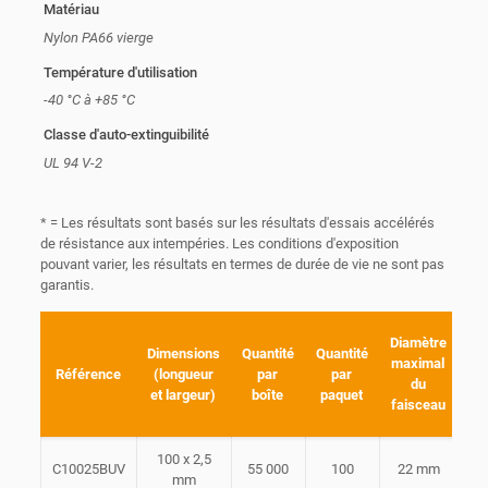
Matériau
Nylon PA66 vierge
Température d'utilisation
-40 °C à +85 °C
Classe d'auto-extinguibilité
UL 94 V-2
* = Les résultats sont basés sur les résultats d'essais accélérés
de résistance aux intempéries. Les conditions d'exposition
pouvant varier, les résultats en termes de durée de vie ne sont pas
garantis.
Ré
Diamètre
Dimensions
Quantité
Quantité
mi
maximal
Référence
(longueur
par
par
la
du
et largeur)
boîte
paquet
faisceau
100 x 2,5
C10025BUV
55 000
100
22 mm
mm