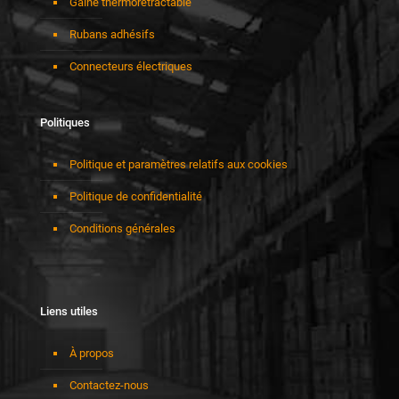
Gaine thermorétractable
Rubans adhésifs
Connecteurs électriques
Politiques
Politique et paramètres relatifs aux cookies
Politique de confidentialité
Conditions générales
Liens utiles
À propos
Contactez-nous