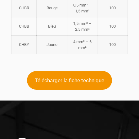
0,5 mm² –
CHBR
Rouge
100
1,5 mm²
1,5 mm² –
CHBB
Bleu
100
2,5 mm²
4 mm² – 6
CHBY
Jaune
100
mm²
Télécharger la fiche technique