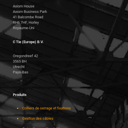
Axiom House
Axiom Business Park
41 Balcombe Road
RH6 7HF, Horley
Royaume-Uni
C Tie (Europe) B.V.
Oregondreef 42
3565 BH
Utrecht
Pays-Bas
Produits
Colliers de serrage et fixations
Gestion des câbles