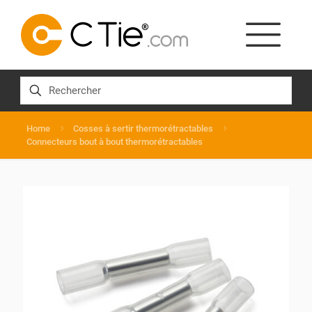
Home
Cosses à sertir thermorétractables
Connecteurs bout à bout thermorétractables