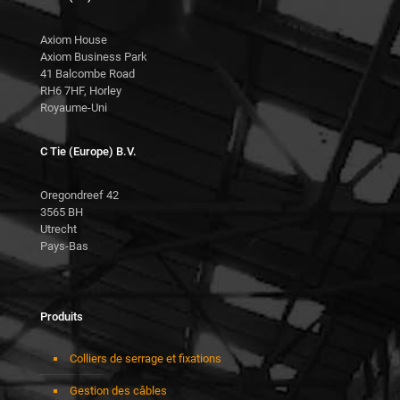
Axiom House
Axiom Business Park
41 Balcombe Road
RH6 7HF, Horley
Royaume-Uni
C Tie (Europe) B.V.
Oregondreef 42
3565 BH
Utrecht
Pays-Bas
Produits
Colliers de serrage et fixations
Gestion des câbles