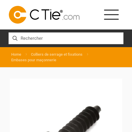
Home
Colliers de serrage et fixations
Embases pour maçonnerie