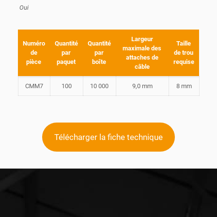
Oui
Largeur
Numéro
Quantité
Quantité
Taille
maximale des
de
par
par
de trou
attaches de
pièce
paquet
boîte
requise
câble
CMM7
100
10 000
9,0 mm
8 mm
Télécharger la fiche technique