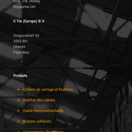
RH6 7HF, Horley
Royaume-Uni
C Tie (Europe) B.V.
Oregondreef 42
3565 BH
Utrecht
Pays-Bas
Produits
Colliers de serrage et fixations
Gestion des câbles
Gaine thermorétractable
Rubans adhésifs
Connecteurs électriques