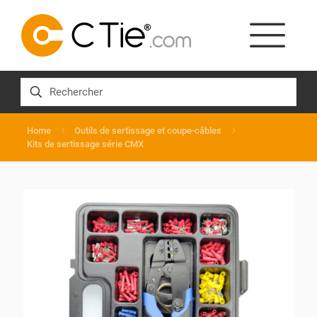
Home
Outils de sertissage et coupe-câbles
Kits de sertissage série CMX