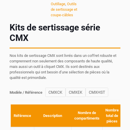
Outillage
,
Outils
de sertissage et
coupe-câbles
Kits de sertissage série
CMX
Nos kits de sertissage CMX sont livrés dans un coffret robuste et
comprennent non seulement des composants de haute qualité,
mais aussi un outil à cliquet CMX. Ils sont destinés aux
professionnels qui ont besoin d’une sélection de pièces où la
qualité est primordiale.
CMXCK
CMXEK
CMXHST
Modèle / Référence
Nombre
Nombre de
Di
Référence
Description
total de
compartiments
du
pièces