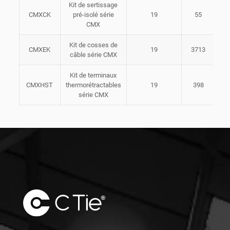
Kit de sertissage
36
CMXCK
pré-isolé série
19
55
CMX
Kit de cosses de
36
CMXEK
19
3713
câble série CMX
Kit de terminaux
36
CMXHST
thermorétractables
19
398
série CMX