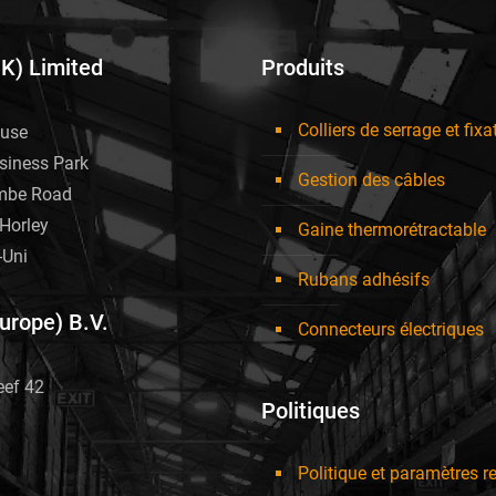
UK) Limited
Produits
Colliers de serrage et fixa
use
siness Park
Gestion des câbles
mbe Road
Horley
Gaine thermorétractable
Uni
Rubans adhésifs
Europe) B.V.
Connecteurs électriques
eef 42
Politiques
Politique et paramètres re