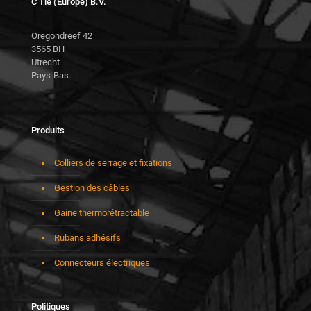
C Tie (Europe) B.V.
Oregondreef 42
3565 BH
Utrecht
Pays-Bas
Produits
Colliers de serrage et fixations
Gestion des câbles
Gaine thermorétractable
Rubans adhésifs
Connecteurs électriques
Politiques