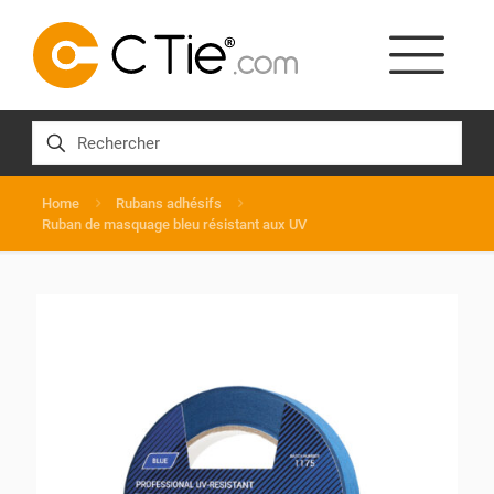
Home
Rubans adhésifs
Ruban de masquage bleu résistant aux UV