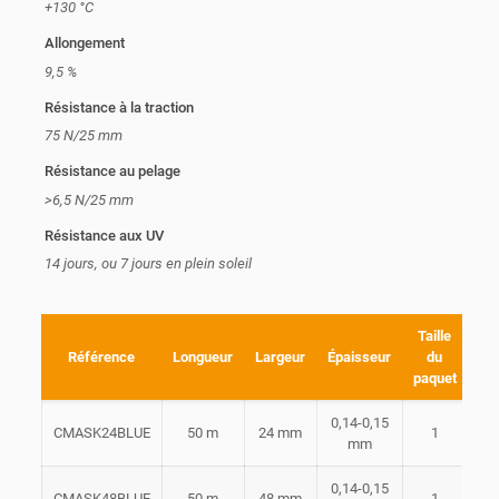
+130 °C
Allongement
9,5 %
Résistance à la traction
75 N/25 mm
Résistance au pelage
>6,5 N/25 mm
Résistance aux UV
14 jours, ou 7 jours en plein soleil
Taille
Qua
Référence
Longueur
Largeur
Épaisseur
du
paquet
b
0,14-0,15
CMASK24BLUE
50 m
24 mm
1
mm
0,14-0,15
CMASK48BLUE
50 m
48 mm
1