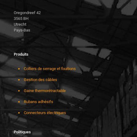
Oregondreef 42
3565 BH
Utrecht
Pays-Bas
Produits
Colliers de serrage et fixations
Gestion des câbles
Gaine thermorétractable
Rubans adhésifs
Connecteurs électriques
Politiques