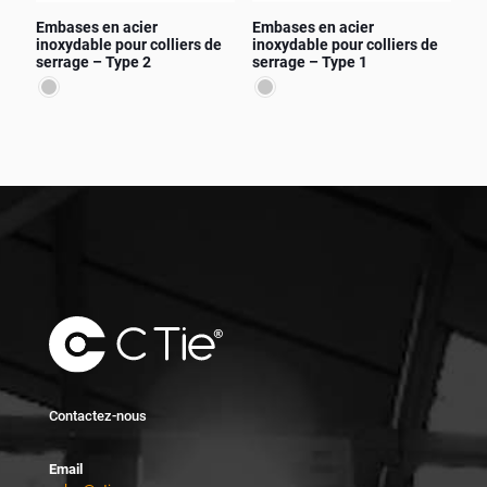
page
du
Embases en acier
Embases en acier
du
produit
inoxydable pour colliers de
inoxydable pour colliers de
produit
serrage – Type 2
serrage – Type 1
Ce
Ce
produit
produit
a
a
plusieurs
plusieurs
variations.
variations.
Les
Les
options
options
peuvent
peuvent
être
être
choisies
choisies
sur
sur
la
la
page
page
du
du
produit
produit
Contactez-nous
Email