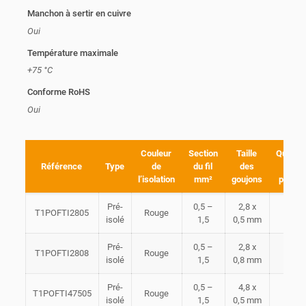
Manchon à sertir en cuivre
Oui
Température maximale
+75 °C
Conforme RoHS
Oui
Couleur
Section
Taille
Quantit
Référence
Type
de
du fil
des
par
l’isolation
mm²
goujons
paquet
Pré-
0,5 –
2,8 x
T1POFTI2805
Rouge
100
isolé
1,5
0,5 mm
Pré-
0,5 –
2,8 x
T1POFTI2808
Rouge
100
isolé
1,5
0,8 mm
Pré-
0,5 –
4,8 x
T1POFTI47505
Rouge
100
isolé
1,5
0,5 mm