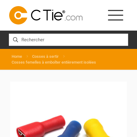
Home
Cosses à sertir
Cosses femelles à emboîter entièrement isolées