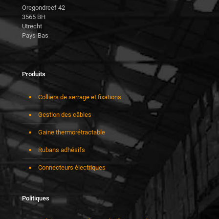
Oregondreef 42
3565 BH
Utrecht
Pays-Bas
Produits
Colliers de serrage et fixations
Gestion des câbles
Gaine thermorétractable
Rubans adhésifs
Connecteurs électriques
Politiques