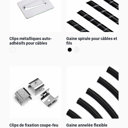
options
peuvent
être
choisies
sur
la
page
Clips métalliques auto-
Gaine spirale pour câbles et
du
adhésifs pour câbles
fils
produit
Ce
Ce
produit
produit
a
a
plusieurs
plusieurs
variations.
variations.
Les
Les
options
options
peuvent
peuvent
être
être
choisies
choisies
sur
sur
la
la
page
page
Clips de fixation coupe-feu
Gaine annelée flexible