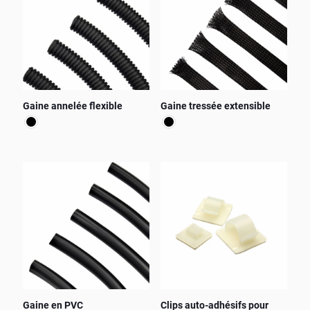
Gaine annelée flexible
Gaine tressée extensible
Ce
Ce
produit
produit
a
a
plusieurs
plusieurs
variations.
variations.
Les
Les
options
options
peuvent
peuvent
être
être
choisies
choisies
sur
sur
la
la
page
page
Gaine en PVC
Clips auto-adhésifs pour